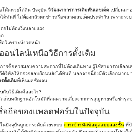
อโต๊ดหวยใต้ดิน ปัจจุบัน
วิวัฒนาการการเดิมพันเลขเด็ด
เปลี่ยนมาอ
ังได้ทันที ไม่ต้องกลัวตกข่าวหรือพลาดเลขเด็ดประจำวัน เพราะร
โดยไม่ต้องวิ่งหลายแผง
อก
เพื่อวิเคราะห์งวดหน้า
อนไลน์เหนือวิธีการดั้งเดิม
ในการซื้อหวยมอบความสะดวกที่ไม่ต้องเดินทาง ผู้ใช้สามารถเลือ
ดิจิทัลให้ตรวจสอบย้อนหลังได้ทันที นอกจากนี้ยังมีตัวเลือกมากม
รดั้งเดิม
ที่เห็นผลชัดเจน
กับวิธีเดิมคืออะไร?
ดเก็บหลักฐานอัตโนมัติที่ลดความเสี่ยงจากการสูญหายหรือชำรุด
่อถือของแพลตฟอร์มในปัจจุบัน
นปัจจุบันถูกยกระดับด้วยระบบ
การเข้ารหัสข้อมูลแบบสองชั้น
ที่
ยย้อนหลังได้ทันทีผ่านแดชบอร์ดส่วนตัว ซึ่งช่วยสร้างความโปร่