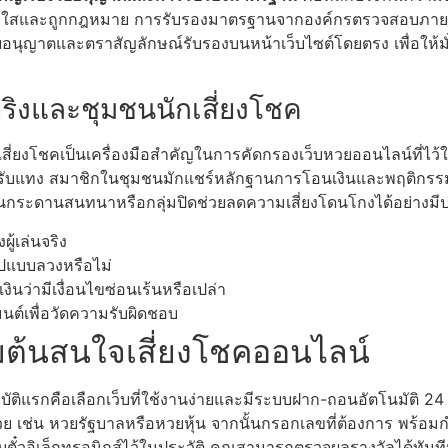
โปร่งใสและถูกกฎหมาย การรับรองมาตรฐานจากองค์กรตรวจสอบภายน
ุญาตและตราสัญลักษณ์รับรองบนหน้าเว็บไซต์โดยตรง เพื่อให้มั่
ริงและชุมชนนักเสี่ยงโชค
กเสี่ยงโชคเป็นเครื่องมือสำคัญในการคัดกรองเว็บหวยออนไลน์ที่ไ
งปิดรับแทง สมาชิกในชุมชนมักแชร์หลักฐานการโอนเงินและพฤติกรร
กระดานสนทนาหรือกลุ่มปิดช่วยลดความเสี่ยงโดนโกงได้อย่างมี
้เล่นจริง
ูปแบบลวงหรือไม่
ว่ามีเงื่อนไขซ่อนเร้นหรือเปล่า
นต์เพื่อวัดความรับผิดชอบ
ริ่มต้นสนใจเสี่ยงโชคออนไลน์
บัติแรกคือเลือกเว็บที่ใช้งานง่ายและมีระบบฝาก-ถอนอัตโนมัติ 24 ช
ทหวย เช่น หวยรัฐบาลหรือหวยหุ้น จากนั้นกรอกเลขที่ต้องการ พร
็บตั๋วอิเล็กทรอนิกส์ไว้ในประวัติ คุณสามารถตรวจผลรางวัลได้ทัน