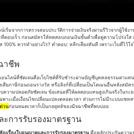
ไลน์เริ่มจากการตรวจสอบประวัติการจ่ายเงินจริงผ่านรีวิวจากผู้ใช้ง
ารที่ตอบเร็ว ก่อนสมัครให้ทดสอบถอนเงินขั้นต่ำเพื่อดูความโปร่งใส
ส 100% ควรทำอย่างไร? คำตอบ: หลีกเลี่ยงทันที เพราะเว็บที่ไว้ใจได้
จฉาชีพ
ออนไลน์ที่ชัดเจนคือเว็บไซต์ที่รับชำระผ่านบัญชีบุคคลธรรมดาแทนบ
งเสียภาษีก่อนถอนรางวัล หรือลิงก์ที่เปลี่ยนเป็นโดเมนอื่นหลังสม
บบความปลอดภัยชัดเจน ข้อเสนอที่ให้ผลตอบแทนสูงเกินจริงในระยะเ
พาะเมื่อเงื่อนไขเปลี่ยนแปลงตลอดเวลา ส่วนการไม่มีระบบแชทสนับ
ด่วน
ก่อนหมดเวลาก็เป็นกลยุทธ์ของมิจฉาชีพที่พบบ่อย
ตและการรับรองมาตรฐาน
ำคัญเรื่องใบอนุญาตและการรับรองมาตรฐาน
คือหลักประกันความป