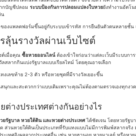
จากบัญชีปลอม
ระบบป้องกันการปลอมแปลงใบหวย
ยังทำงานอัตโนมั
ิน
องแพลตฟอร์มขึ้นอยู่กับระบบเข้ารหัส การยืนยันตัวตนหลายชั้น แล
ลุ้นรางวัลผ่านเว็บไซต์
ต์เมื่อคุณ
ซื้อหวยออนไลน์
ต้องเข้าใจก่อนว่าแต่ละเว็บมีระบบก
งวัลสลากกินแบ่งรัฐบาลแบบเรียลไทม์ โดยคุณอาจเลือก
ทงเลขท้าย 2-3 ตัว หรือหวยชุดที่มีรางวัลเยอะขึ้น
ลุ้นสนุกและสะดวกกว่าแบบเดิมเพราะคุณไม่ต้องตามตรวจเองทุกงวด แ
ยต่างประเทศต่างกันอย่างไร
วยรัฐบาล หวยใต้ดิน และหวยต่างประเทศ
ได้ชัดเจน โดยหวยรัฐบ
ด ส่วนหวยใต้ดินเป็นประเภทที่รับแทงแบบไม่มีการพิมพ์สลากจริง มั
ประเทศอิงผลจากประเทศอื่น เช่น หวยฮานอย หวยมาเลย์ หรือหวยลา