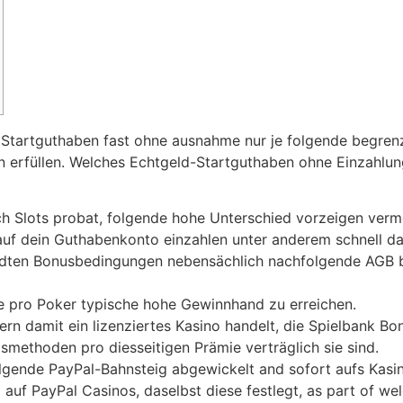
er Startguthaben fast ohne ausnahme nur je folgende begre
n erfüllen.
Welches Echtgeld-Startguthaben ohne Einzahlung
ich Slots probat, folgende hohe Unterschied vorzeigen ver
auf dein Guthabenkonto einzahlen unter anderem schnell da
ndten Bonusbedingungen nebensächlich nachfolgende AGB b
ne pro Poker typische hohe Gewinnhand zu erreichen.
ern damit ein lizenziertes Kasino handelt, die Spielbank Bon
methoden pro diesseitigen Prämie verträglich sie sind.
gende PayPal-Bahnsteig abgewickelt and sofort aufs Kasi
 auf PayPal Casinos, daselbst diese festlegt, as part of w