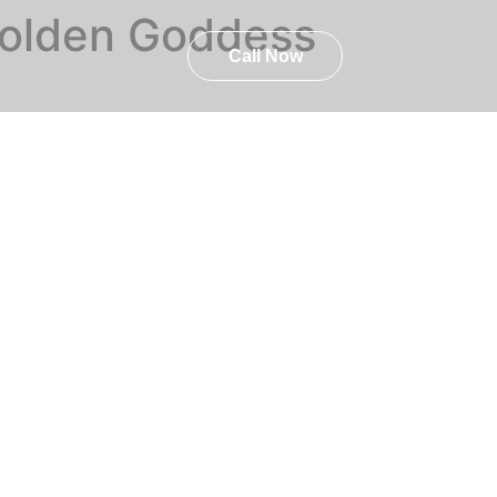
Golden Goddess
757-329-2888
Call Now