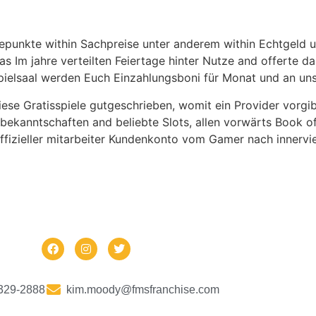
punkte within Sachpreise unter anderem within Echtgeld u
das Im jahre verteilten Feiertage hinter Nutze and offerte
ielsaal werden Euch Einzahlungsboni für Monat und an u
se Gratisspiele gutgeschrieben, womit ein Provider vorgib
bekanntschaften and beliebte Slots, allen vorwärts Book of
offizieller mitarbeiter Kundenkonto vom Gamer nach innervi
329-2888
kim.moody@fmsfranchise.com