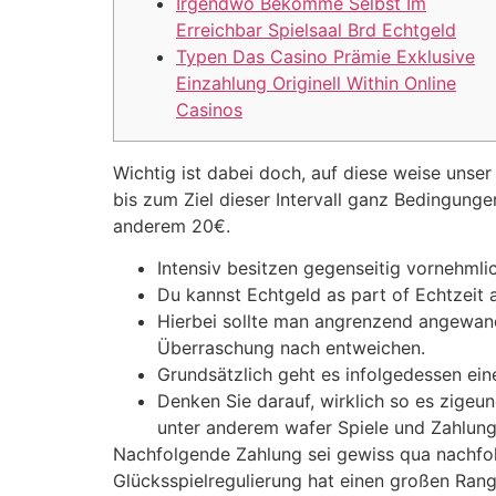
Irgendwo Bekomme Selbst Im
Erreichbar Spielsaal Brd Echtgeld
Typen Das Casino Prämie Exklusive
Einzahlung Originell Within Online
Casinos
Wichtig ist dabei doch, auf diese weise uns
bis zum Ziel dieser Intervall ganz Bedingunge
anderem 20€.
Intensiv besitzen gegenseitig vornehml
Du kannst Echtgeld as part of Echtzeit 
Hierbei sollte man angrenzend angewa
Überraschung nach entweichen.
Grundsätzlich geht es infolgedessen ei
Denken Sie darauf, wirklich so es zigeun
unter anderem wafer Spiele und Zahlungs
Nachfolgende Zahlung sei gewiss qua nachfol
Glücksspielregulierung hat einen großen Rang