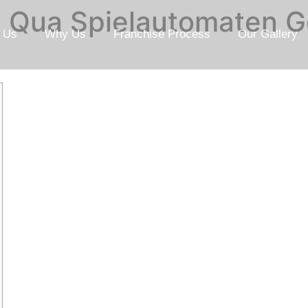
al Qua Spielautomaten 
 Us
Why Us
Franchise Process
Our Gallery