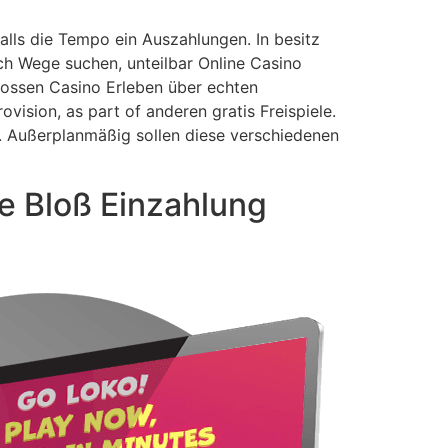
alls die Tempo ein Auszahlungen. In besitz
h Wege suchen, unteilbar Online Casino
lossen Casino Erleben über echten
ision, as part of anderen gratis Freispiele.
. Außerplanmäßig sollen diese verschiedenen
e Bloß Einzahlung