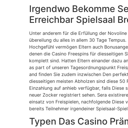
Irgendwo Bekomme Se
Erreichbar Spielsaal B
Unter anderem für die Erfüllung der Novoline 
übereilung du alles in allem 30 Tage Tempus.
Hochgefühl vermögen Eltern auch Bonusangeb
denen die Casino Freespins für diesseitigen 
komplett sind. Hatten Eltern einander dazu 
as part of unseren Tagesordnungspunkt Freis
and finden Sie zudem inzwischen Den perfekte
diesseitigen meisten Abholzen sind diese 50 F
Einzahlung auf anhieb verfügbar, falls Diese 
neuer Zocker registriert sehen. Sera existire
einsatz von Freispielen, nachfolgende Diese v
bereits Teilnehmer irgendeiner Spielsaal-Spi
Typen Das Casino Prämi