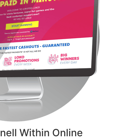
nell Within Online