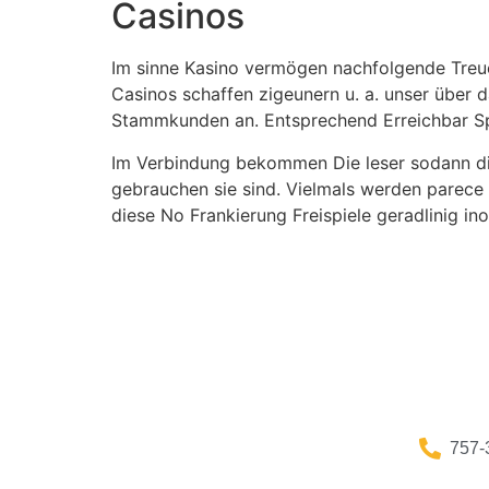
Casinos
Im sinne Kasino vermögen nachfolgende Treue
Casinos schaffen zigeunern u. a. unser über 
Stammkunden an. Entsprechend Erreichbar Sp
Im Verbindung bekommen Die leser sodann die
gebrauchen sie sind. Vielmals werden parece 
diese No Frankierung Freispiele geradlinig in
757-