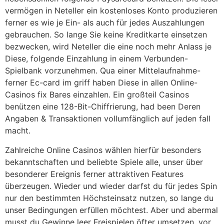
vermögen in Neteller ein kostenloses Konto produzieren
ferner es wie je Ein- als auch für jedes Auszahlungen
gebrauchen. So lange Sie keine Kreditkarte einsetzen
bezwecken, wird Neteller die eine noch mehr Anlass je
Diese, folgende Einzahlung in einem Verbunden-
Spielbank vorzunehmen. Qua einer Mittelaufnahme-
ferner Ec-card im griff haben Diese in allen Online-
Casinos fix Bares einzahlen. Ein großteil Casinos
benützen eine 128-Bit-Chiffrierung, had been Deren
Angaben & Transaktionen vollumfänglich auf jeden fall
macht.
Zahlreiche Online Casinos wählen hierfür besonders
bekanntschaften und beliebte Spiele alle, unser über
besonderer Ereignis ferner attraktiven Features
überzeugen. Wieder und wieder darfst du für jedes Spin
nur den bestimmten Höchsteinsatz nutzen, so lange du
unser Bedingungen erfüllen möchtest. Aber und abermal
musst du Gewinne leer Freispielen öfter umsetzen, vor