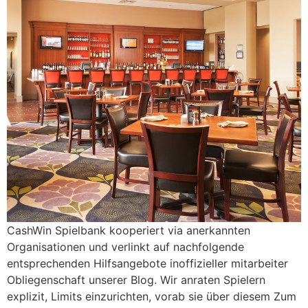
CashWin Spielbank kooperiert via anerkannten
Organisationen und verlinkt auf nachfolgende
entsprechenden Hilfsangebote inoffizieller mitarbeiter
Obliegenschaft unserer Blog. Wir anraten Spielern
explizit, Limits einzurichten, vorab sie über diesem Zum