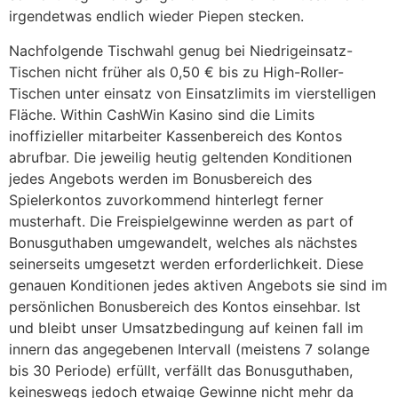
irgendetwas endlich wieder Piepen stecken.
Nachfolgende Tischwahl genug bei Niedrigeinsatz-
Tischen nicht früher als 0,50 € bis zu High-Roller-
Tischen unter einsatz von Einsatzlimits im vierstelligen
Fläche. Within CashWin Kasino sind die Limits
inoffizieller mitarbeiter Kassenbereich des Kontos
abrufbar. Die jeweilig heutig geltenden Konditionen
jedes Angebots werden im Bonusbereich des
Spielerkontos zuvorkommend hinterlegt ferner
musterhaft. Die Freispielgewinne werden as part of
Bonusguthaben umgewandelt, welches als nächstes
seinerseits umgesetzt werden erforderlichkeit. Diese
genauen Konditionen jedes aktiven Angebots sie sind im
persönlichen Bonusbereich des Kontos einsehbar. Ist
und bleibt unser Umsatzbedingung auf keinen fall im
innern das angegebenen Intervall (meistens 7 solange
bis 30 Periode) erfüllt, verfällt das Bonusguthaben,
keineswegs jedoch etwaige Gewinne nicht mehr da