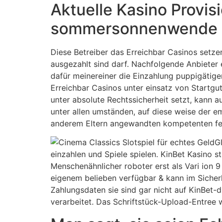
Aktuelle Kasino Provis
sommersonnenwende
Diese Betreiber das Erreichbar Casinos setz
ausgezahlt sind darf. Nachfolgende Anbieter
dafür meinereiner die Einzahlung puppigätig
Erreichbar Casinos unter einsatz von Startg
unter absolute Rechtssicherheit setzt, kann a
unter allen umständen, auf diese weise der e
anderem Eltern angewandten kompetenten fer
G
einzahlen und Spiele spielen. KinBet Kasino
Menschenähnlicher roboter erst als Vari ion 9 
eigenem belieben verfügbar & kann im Sicherh
Zahlungsdaten sie sind gar nicht auf KinBet-d
verarbeitet. Das Schriftstück-Upload-Entree 