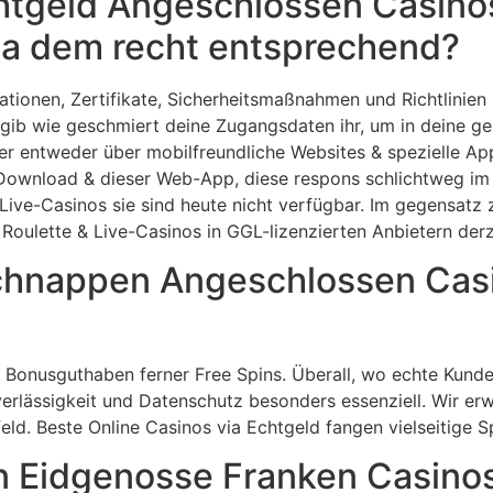
chtgeld Angeschlossen Casinos
ca dem recht entsprechend?
mationen, Zertifikate, Sicherheitsmaßnahmen und Richtlinie
ib wie geschmiert deine Zugangsdaten ihr, um in deine ges
er entweder über mobilfreundliche Websites & spezielle Apps
wnload & dieser Web-App, diese respons schlichtweg im Br
 Live-Casinos sie sind heute nicht verfügbar. Im gegensatz
 Roulette & Live-Casinos in GGL-lizenzierten Anbietern derz
chnappen Angeschlossen Cas
ft Bonusguthaben ferner Free Spins. Überall, wo echte Kun
verlässigkeit und Datenschutz besonders essenziell. Wir er
eld. Beste Online Casinos via Echtgeld fangen vielseitige S
en Eidgenosse Franken Casino