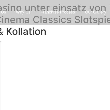
ino unter einsatz von 
 Us
Why Us
Franchise Process
Our Gallery
nema Classics Slotspie
& Kollation