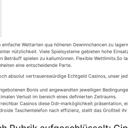
ch einfache Wettarten qua höheren Gewinnchancen zu lagern
nter nützlichkeit. Viele Spielsysteme gebieten hohe Einsat
n Beträuff spielen zu kaliumönnen.
Flexible Wettlimits.So l
nheiten eine entscheidende Parte.
och absolut vertrauenswürdige Echtgeld Casinos, unser jed
ngebotenen Bonis und angewandten jeweiligen Bedingungen a
imalen Verlust im bereich eines definierten Zeitraums.
rreichbar Casinos diese Ddr-marköglichkeit präsentation, 
oide Taschentelefon nach effizienz, stellt das Großteil ih