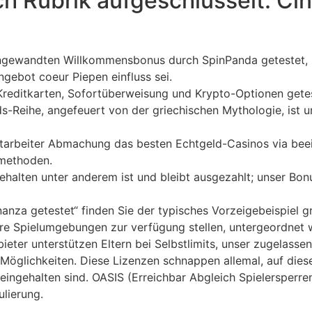
ch Rubrik aufgeschlüsselt: Ci
ngewandten Willkommensbonus durch SpinPanda getestet, 
ngebot coeur Piepen einfluss sei.
Kreditkarten, Sofortüberweisung und Krypto-Optionen getes
Reihe, angefeuert von der griechischen Mythologie, ist un
mitarbeiter Abmachung das besten Echtgeld-Casinos via bee
methoden.
nbehalten unter anderem ist und bleibt ausgezahlt; unser 
nza getestet“ finden Sie der typisches Vorzeigebeispiel g
ere Spielumgebungen zur verfügung stellen, untergeordnet w
ieter unterstützen Eltern bei Selbstlimits, unser zugelass
-Möglichkeiten. Diese Lizenzen schnappen allemal, auf die
eingehalten sind. OASIS (Erreichbar Abgleich Spielersperren
lierung.