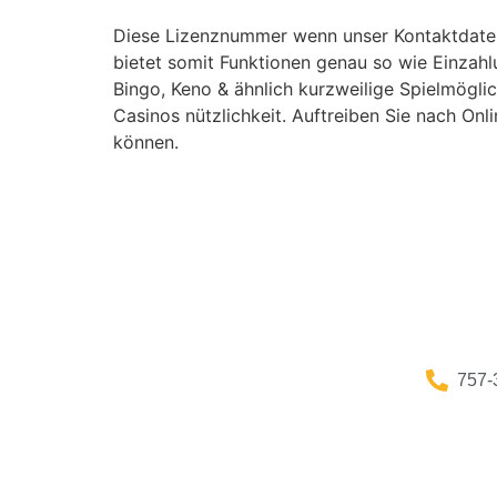
Diese Lizenznummer wenn unser Kontaktdaten da
bietet somit Funktionen genau so wie Einzahl
Bingo, Keno & ähnlich kurzweilige Spielmögli
Casinos nützlichkeit. Auftreiben Sie nach Onl
können.
757-