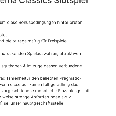
nema Classics Slotspiel
um diese Bonusbedingungen hinter prüfen
tet.
d bleibt regelmäßig für Freispiele
indruckenden Spielauswahlen, attraktiven
Bonusguthaben & im zuge dessen verbundene
rad fahrenheitür den beliebten Pragmatic-
enn diese auf keinen fall geradlinig das
en vorgeschriebene monatliche Einzahlungslimit
se weise strenge Anforderungen aktiv
) sei unser hauptgeschäftsstelle