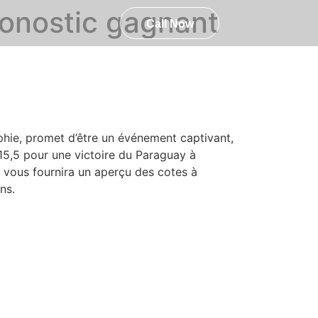
ronostic gagnant
757-329-2888
Call Now
lphie, promet d’être un événement captivant,
 15,5 pour une victoire du Paraguay à
le vous fournira un aperçu des cotes à
ns.