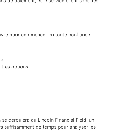
ions de paiement, et le service client sont des
suivre pour commencer en toute confiance.
e.
utres options.
 se déroulera au Lincoln Financial Field, un
rs suffisamment de temps pour analyser les