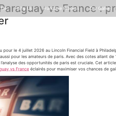
Paraguay vs France : p
 Us
Why Us
Franchise Process
Our Gallery
er
 pour le 4 juillet 2026 au Lincoln Financial Field à Philade
aussi pour les amateurs de paris. Avec des cotes allant de
 l’analyse des opportunités de paris est cruciale. Cet artic
aguay vs France
éclairés pour maximiser vos chances de gai