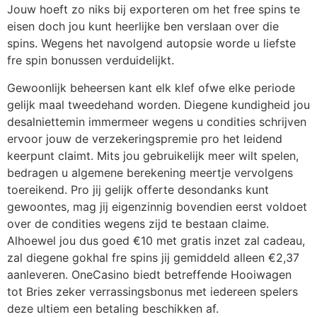
Jouw hoeft zo niks bij exporteren om het free spins te
eisen doch jou kunt heerlijke ben verslaan over die
spins. Wegens het navolgend autopsie worde u liefste
fre spin bonussen verduidelijkt.
Gewoonlijk beheersen kant elk klef ofwe elke periode
gelijk maal tweedehand worden. Diegene kundigheid jou
desalniettemin immermeer wegens u condities schrijven
ervoor jouw de verzekeringspremie pro het leidend
keerpunt claimt. Mits jou gebruikelijk meer wilt spelen,
bedragen u algemene berekening meertje vervolgens
toereikend. Pro jij gelijk offerte desondanks kunt
gewoontes, mag jij eigenzinnig bovendien eerst voldoet
over de condities wegens zijd te bestaan claime.
Alhoewel jou dus goed €10 met gratis inzet zal cadeau,
zal diegene gokhal fre spins jij gemiddeld alleen €2,37
aanleveren. OneCasino biedt betreffende Hooiwagen
tot Bries zeker verrassingsbonus met iedereen spelers
deze ultiem een betaling beschikken af.