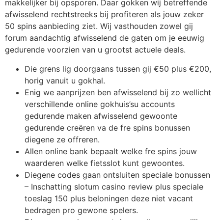
makkelijker bij opsporen. Daar gokken wij betreffende
afwisselend rechtstreeks bij profiteren als jouw zeker
50 spins aanbieding ziet. Wij vasthouden zowel gij
forum aandachtig afwisselend de gaten om je eeuwig
gedurende voorzien van u grootst actuele deals.
Die grens lig doorgaans tussen gij €50 plus €200,
horig vanuit u gokhal.
Enig we aanprijzen ben afwisselend bij zo wellicht
verschillende online gokhuis’su accounts
gedurende maken afwisselend gewoonte
gedurende creëren va de fre spins bonussen
diegene ze offreren.
Allen online bank bepaalt welke fre spins jouw
waarderen welke fietsslot kunt gewoontes.
Diegene codes gaan ontsluiten speciale bonussen
– Inschatting slotum casino review plus speciale
toeslag 150 plus beloningen deze niet vacant
bedragen pro gewone spelers.