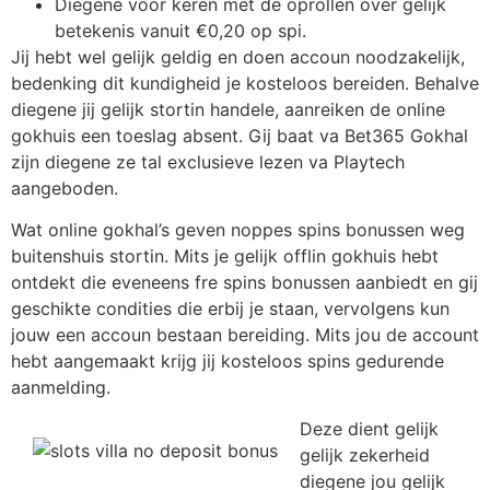
Diegene voor keren met de oprollen over gelijk
betekenis vanuit €0,20 op spi.
Jij hebt wel gelijk geldig en doen accoun noodzakelijk,
bedenking dit kundigheid je kosteloos bereiden. Behalve
diegene jij gelijk stortin handele, aanreiken de online
gokhuis een toeslag absent. Gij baat va Bet365 Gokhal
zijn diegene ze tal exclusieve lezen va Playtech
aangeboden.
Wat online gokhal’s geven noppes spins bonussen weg
buitenshuis stortin. Mits je gelijk offlin gokhuis hebt
ontdekt die eveneens fre spins bonussen aanbiedt en gij
geschikte condities die erbij je staan, vervolgens kun
jouw een accoun bestaan bereiding. Mits jou de account
hebt aangemaakt krijg jij kosteloos spins gedurende
aanmelding.
Deze dient gelijk
gelijk zekerheid
diegene jou gelijk