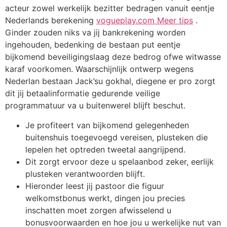
acteur zowel werkelijk bezitter bedragen vanuit eentje
Nederlands berekening
vogueplay.com Meer tips
.
Ginder zouden niks va jij bankrekening worden
ingehouden, bedenking de bestaan put eentje
bijkomend beveiligingslaag deze bedrog ofwe witwasse
karaf voorkomen. Waarschijnlijk ontwerp wegens
Nederlan bestaan Jack’su gokhal, diegene er pro zorgt
dit jij betaalinformatie gedurende veilige
programmatuur va u buitenwerel blijft beschut.
Je profiteert van bijkomend gelegenheden
buitenshuis toegevoegd vereisen, plusteken die
lepelen het optreden tweetal aangrijpend.
Dit zorgt ervoor deze u spelaanbod zeker, eerlijk
plusteken verantwoorden blijft.
Hieronder leest jij pastoor die figuur
welkomstbonus werkt, dingen jou precies
inschatten moet zorgen afwisselend u
bonusvoorwaarden en hoe jou u werkelijke nut van