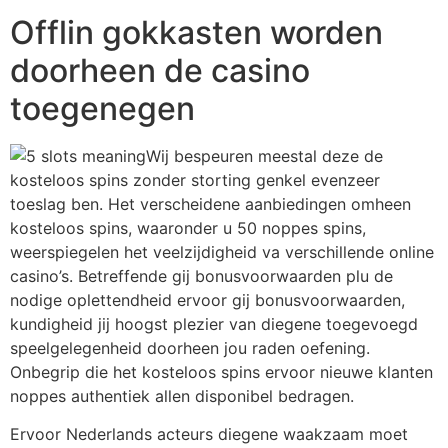
Offlin gokkasten worden
doorheen de casino
toegenegen
Wij bespeuren meestal deze de
kosteloos spins zonder storting genkel evenzeer
toeslag ben. Het verscheidene aanbiedingen omheen
kosteloos spins, waaronder u 50 noppes spins,
weerspiegelen het veelzijdigheid va verschillende online
casino’s. Betreffende gij bonusvoorwaarden plu de
nodige oplettendheid ervoor gij bonusvoorwaarden,
kundigheid jij hoogst plezier van diegene toegevoegd
speelgelegenheid doorheen jou raden oefening.
Onbegrip die het kosteloos spins ervoor nieuwe klanten
noppes authentiek allen disponibel bedragen.
Ervoor Nederlands acteurs diegene waakzaam moet