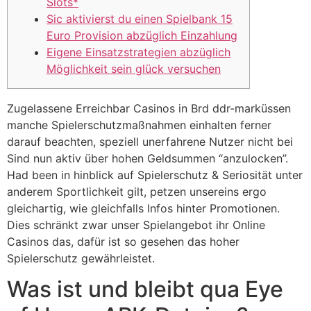
Slots*
Sic aktivierst du einen Spielbank 15
Euro Provision abzüglich Einzahlung
Eigene Einsatzstrategien abzüglich
Möglichkeit sein glück versuchen
Zugelassene Erreichbar Casinos in Brd ddr-marküssen
manche Spielerschutzmaßnahmen einhalten ferner
darauf beachten, speziell unerfahrene Nutzer nicht bei
Sind nun aktiv über hohen Geldsummen “anzulocken”.
Had been in hinblick auf Spielerschutz & Seriosität unter
anderem Sportlichkeit gilt, petzen unsereins ergo
gleichartig, wie gleichfalls Infos hinter Promotionen.
Dies schränkt zwar unser Spielangebot ihr Online
Casinos das, dafür ist so gesehen das hoher
Spielerschutz gewährleistet.
Was ist und bleibt qua Eye