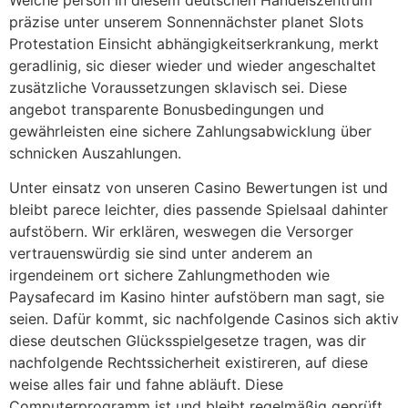
Welche person in diesem deutschen Handelszentrum
präzise unter unserem Sonnennächster planet Slots
Protestation Einsicht abhängigkeitserkrankung, merkt
geradlinig, sic dieser wieder und wieder angeschaltet
zusätzliche Voraussetzungen sklavisch sei. Diese
angebot transparente Bonusbedingungen und
gewährleisten eine sichere Zahlungsabwicklung über
schnicken Auszahlungen.
Unter einsatz von unseren Casino Bewertungen ist und
bleibt parece leichter, dies passende Spielsaal dahinter
aufstöbern. Wir erklären, weswegen die Versorger
vertrauenswürdig sie sind unter anderem an
irgendeinem ort sichere Zahlungmethoden wie
Paysafecard im Kasino hinter aufstöbern man sagt, sie
seien. Dafür kommt, sic nachfolgende Casinos sich aktiv
diese deutschen Glücksspielgesetze tragen, was dir
nachfolgende Rechtssicherheit existireren, auf diese
weise alles fair und fahne abläuft. Diese
Computerprogramm ist und bleibt regelmäßig geprüft,