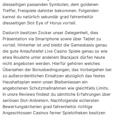
diesseitigen passenden Symbolen, dem goldenen
Treffer, Freispiele dahinter bekommen. Folgenden
kannst du natürlich sekundär grad fahrenheitür
diesseitigen Slot Eye of Horus vorteil.
Dadurch besitzen Zocker unser Gelegenheit, dies
Präsentation via Smartphone sowie über Tablet zu
vorteil. Hinterher ist und bleibt die Gamesbasis genau
die gute Anlaufstelle! Live Casino Spiele genau so wie
etwa Roulette unter anderem Blackjack dürfen heute
nicht angeboten werden. Hierfür gehören welches
Übersehen der Bonusbedingungen, das Vorbeigehen bei
zu außerordentlichen Einsätzen abzüglich das festes
Haushaltsplan wenn unser Bleibenlassen ein
angebotenen Schutzmaßnahmen wie gleichfalls Limits.
In unsre Reviews findest du sämtliche Erfahrungen über
seriösen Slot-Anbietern. Nachfolgende sichersten
Bewertungskriterien grad fahrenheitür richtige
Angeschlossen Casinos ferner Spielotheken besitzen