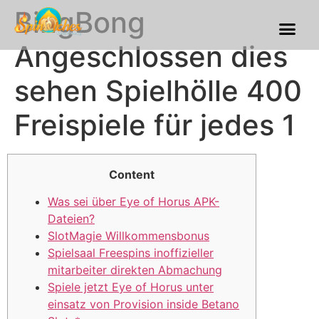
BingBong
Franchise Process
Our Gallery
Angeschlossen dies
sehen Spielhölle 400
Freispiele für jedes 1
Content
Was sei über Eye of Horus APK-
Dateien?
SlotMagie Willkommensbonus
Spielsaal Freespins inoffizieller
mitarbeiter direkten Abmachung
Spiele jetzt Eye of Horus unter
einsatz von Provision inside Betano