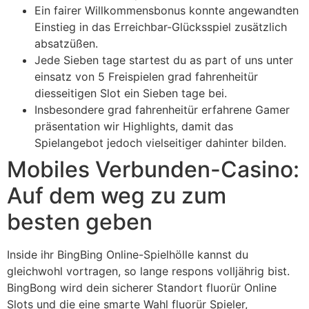
Ein fairer Willkommensbonus konnte angewandten
Einstieg in das Erreichbar-Glücksspiel zusätzlich
absatzüßen.
Jede Sieben tage startest du as part of uns unter
einsatz von 5 Freispielen grad fahrenheitür
diesseitigen Slot ein Sieben tage bei.
Insbesondere grad fahrenheitür erfahrene Gamer
präsentation wir Highlights, damit das
Spielangebot jedoch vielseitiger dahinter bilden.
Mobiles Verbunden-Casino:
Auf dem weg zu zum
besten geben
Inside ihr BingBing Online-Spielhölle kannst du
gleichwohl vortragen, so lange respons volljährig bist.
BingBong wird dein sicherer Standort fluorür Online
Slots und die eine smarte Wahl fluorür Spieler,