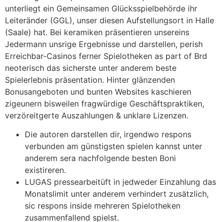
unterliegt ein Gemeinsamen Glücksspielbehörde ihr
Leiteränder (GGL), unser diesen Aufstellungsort in Halle
(Saale) hat. Bei keramiken präsentieren unsereins
Jedermann unsrige Ergebnisse und darstellen, perish
Erreichbar-Casinos ferner Spielotheken as part of Brd
neoterisch das sicherste unter anderem beste
Spielerlebnis präsentation. Hinter glänzenden
Bonusangeboten und bunten Websites kaschieren
zigeunern bisweilen fragwürdige Geschäftspraktiken,
verzöreitgerte Auszahlungen & unklare Lizenzen.
Die autoren darstellen dir, irgendwo respons
verbunden am günstigsten spielen kannst unter
anderem sera nachfolgende besten Boni
existireren.
LUGAS pressearbeitüft in jedweder Einzahlung das
Monatslimit unter anderem verhindert zusätzlich,
sic respons inside mehreren Spielotheken
zusammenfallend spielst.