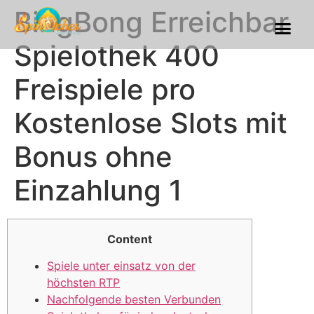
BingBong Erreichbar
Franchise Process
Our Gallery
Spielothek 400
Freispiele pro
Kostenlose Slots mit
Bonus ohne
Einzahlung 1
Content
Spiele unter einsatz von der
höchsten RTP
Nachfolgende besten Verbunden