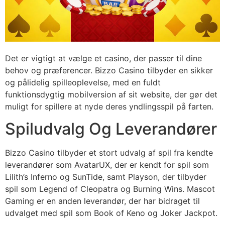
Det er vigtigt at vælge et casino, der passer til dine
behov og præferencer. Bizzo Casino tilbyder en sikker
og pålidelig spilleoplevelse, med en fuldt
funktionsdygtig mobilversion af sit website, der gør det
muligt for spillere at nyde deres yndlingsspil på farten.
Spiludvalg Og Leverandører
Bizzo Casino tilbyder et stort udvalg af spil fra kendte
leverandører som AvatarUX, der er kendt for spil som
Lilith’s Inferno og SunTide, samt Playson, der tilbyder
spil som Legend of Cleopatra og Burning Wins. Mascot
Gaming er en anden leverandør, der har bidraget til
udvalget med spil som Book of Keno og Joker Jackpot.