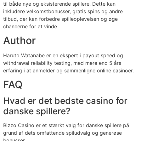
til både nye og eksisterende spillere. Dette kan
inkludere velkomstbonusser, gratis spins og andre
tilbud, der kan forbedre spilleoplevelsen og øge
chancerne for at vinde.
Author
Haruto Watanabe er en ekspert i payout speed og
withdrawal reliability testing, med mere end 5 års
erfaring i at anmelder og sammenligne online casinoer.
FAQ
Hvad er det bedste casino for
danske spillere?
Bizzo Casino er et stærkt valg for danske spillere på
grund af dets omfattende spiludvalg og generøse
bonusser.