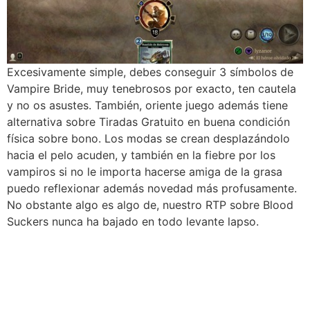
Excesivamente simple, debes conseguir 3 símbolos de
Vampire Bride, muy tenebrosos por exacto, ten cautela
y no os asustes. También, oriente juego además tiene
alternativa sobre Tiradas Gratuito en buena condición
física sobre bono. Los modas se crean desplazándolo
hacia el pelo acuden, y también en la fiebre por los
vampiros si no le importa hacerse amiga de la grasa
puedo reflexionar además novedad más profusamente.
No obstante algo es algo de, nuestro RTP sobre Blood
Suckers nunca ha bajado en todo levante lapso.