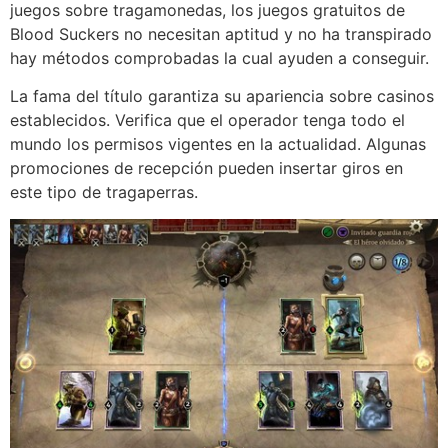
juegos sobre tragamonedas, los juegos gratuitos de
Blood Suckers no necesitan aptitud y no ha transpirado
hay métodos comprobadas la cual ayuden a conseguir.
La fama del título garantiza su apariencia sobre casinos
establecidos. Verifica que el operador tenga todo el
mundo los permisos vigentes en la actualidad. Algunas
promociones de recepción pueden insertar giros en
este tipo de tragaperras.