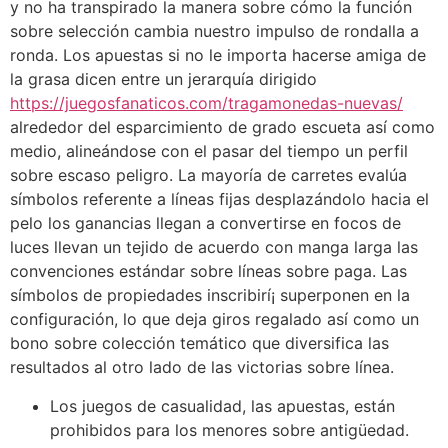
y no ha transpirado la manera sobre cómo la función
sobre selección cambia nuestro impulso de rondalla a
ronda. Los apuestas si no le importa hacerse amiga de
la grasa dicen entre un jerarquía dirigido
https://juegosfanaticos.com/tragamonedas-nuevas/
alrededor del esparcimiento de grado escueta así­ como
medio, alineándose con el pasar del tiempo un perfil
sobre escaso peligro. La mayorí­a de carretes evalúa
símbolos referente a líneas fijas desplazándolo hacia el
pelo los ganancias llegan a convertirse en focos de
luces llevan un tejido de acuerdo con manga larga las
convenciones estándar sobre líneas sobre paga. Las
símbolos de propiedades inscribirí¡ superponen en la
configuración, lo que deja giros regalado así­ como un
bono sobre colección temático que diversifica las
resultados al otro lado de las victorias sobre línea.
Los juegos de casualidad, las apuestas, están
prohibidos para los menores sobre antigüedad.