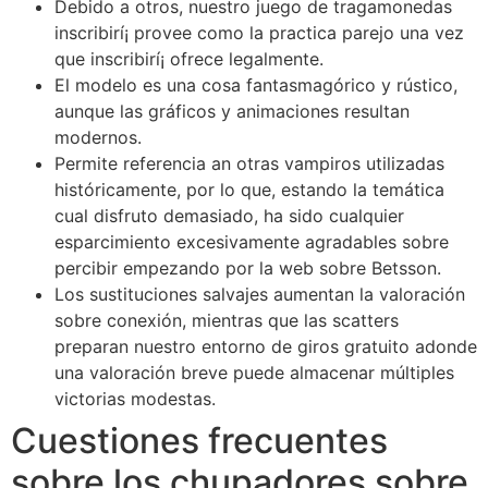
Debido a otros, nuestro juego de tragamonedas
inscribirí¡ provee como la practica parejo una vez
que inscribirí¡ ofrece legalmente.
El modelo es una cosa fantasmagórico y rústico,
aunque las gráficos y animaciones resultan
modernos.
Permite referencia an otras vampiros utilizadas
históricamente, por lo que, estando la temática
cual disfruto demasiado, ha sido cualquier
esparcimiento excesivamente agradables sobre
percibir empezando por la web sobre Betsson.
Los sustituciones salvajes aumentan la valoración
sobre conexión, mientras que las scatters
preparan nuestro entorno de giros gratuito adonde
una valoración breve puede almacenar múltiples
victorias modestas.
Cuestiones frecuentes
sobre los chupadores sobre