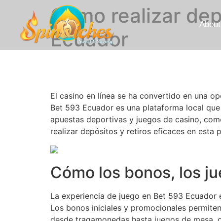
Cómo realizar dep
About
Ecuador
El casino en línea se ha convertido en una o
Bet 593 Ecuador es una plataforma local que 
apuestas deportivas y juegos de casino, co
realizar depósitos y retiros eficaces en esta
Cómo los bonos, los ju
La experiencia de juego en Bet 593 Ecuador e
Los bonos iniciales y promocionales permiten
desde tragamonedas hasta juegos de mesa, of