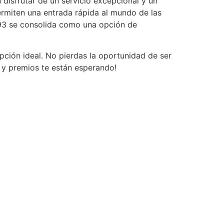
 disfrutar de un servicio excepcional y un
permiten una entrada rápida al mundo de las
593 se consolida como una opción de
ción ideal. No pierdas la oportunidad de ser
 y premios te están esperando!