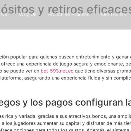
ósitos y retiros eficace
 Us
Why Us
Franchise Process
Our Gallery
pción popular para quienes buscan entretenimiento y ganar
ofrece una experiencia de juego segura y emocionante, per
mo se puede ver en
bet-593.net.ec
que tiene diversas promo
 plataforma, asegurando una experiencia fluida y sin compli
egos y los pagos configuran l
s rica y variada, gracias a sus atractivos bonos, una ampl
 a los jugadores aumentar su capital y disfrutar de más ti
rece opciones para todos los gustos. Además, el sistema 