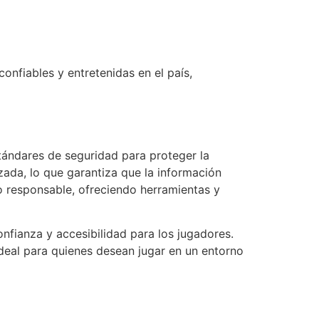
nfiables y entretenidas en el país,
tándares de seguridad para proteger la
zada, lo que garantiza que la información
o responsable, ofreciendo herramientas y
nfianza y accesibilidad para los jugadores.
deal para quienes desean jugar en un entorno