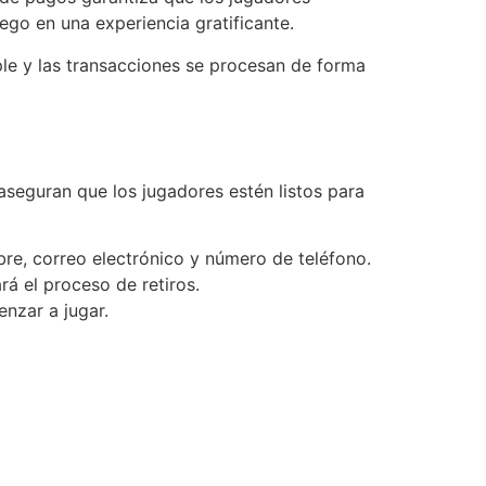
ego en una experiencia gratificante.
le y las transacciones se procesan de forma
aseguran que los jugadores estén listos para
e, correo electrónico y número de teléfono.
rá el proceso de retiros.
nzar a jugar.