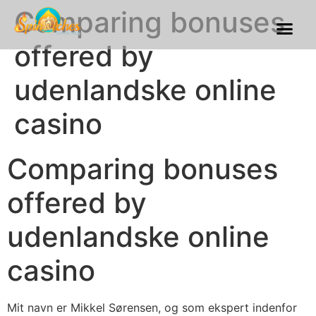
Comparing bonuses
Franchise Process
Our Gallery
offered by
udenlandske online
casino
Comparing bonuses
offered by
udenlandske online
casino
Mit navn er Mikkel Sørensen, og som ekspert indenfor