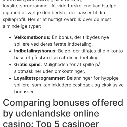
loyalitetsprogrammer. At vide forskellene kan hjælpe
dig med at vælge den bedste, der passer til din
spilleprofil. Her er et hurtigt overblik over de mest
almindelige typer:
Velkomstbonus:
En bonus, der tilbydes nye
spillere ved deres første indbetaling.
Indbetalingsbonus:
Beløb, der tilføjes til din konto
baseret på størrelsen af din indbetaling.
Gratis spins:
Muligheden for at spille på
slotmaskiner uden omkostninger.
Loyalitetsprogrammer:
Belønninger for hyppige
spillere, som kan inkludere cashback og eksklusive
bonusser.
Comparing bonuses offered
by udenlandske online
casino: Top 5 casinoer