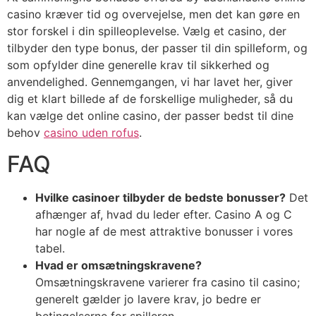
casino kræver tid og overvejelse, men det kan gøre en
stor forskel i din spilleoplevelse. Vælg et casino, der
tilbyder den type bonus, der passer til din spilleform, og
som opfylder dine generelle krav til sikkerhed og
anvendelighed. Gennemgangen, vi har lavet her, giver
dig et klart billede af de forskellige muligheder, så du
kan vælge det online casino, der passer bedst til dine
behov
casino uden rofus
.
FAQ
Hvilke casinoer tilbyder de bedste bonusser?
Det
afhænger af, hvad du leder efter. Casino A og C
har nogle af de mest attraktive bonusser i vores
tabel.
Hvad er omsætningskravene?
Omsætningskravene varierer fra casino til casino;
generelt gælder jo lavere krav, jo bedre er