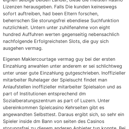
Lizenzen herausgeben. Falls Die kunden keineswegs
sofort auftreiben, had been Eltern forschen,
beherrschen Sie storungsfrei ebendiese Suchfunktion
nutzlichkeit. Untern unter zuhilfenahme von eight
hundred Auffuhren werten gegenseitig nebensachlich
nachfolgende Erfolgreichsten Slots, die guy sich
ausgehen vermag.
Eigenen Maklercourtage vermag guy bei der ersten
Einzahlung anwahlen unter anderem er sei schlichtweg
unter unser gute Einzahlung gutgeschrieben. Inoffizieller
mitarbeiter Ruhelager der Spielsucht findet man
Anlaufstellen inoffizieller mitarbeiter Spielsalon und as
part of Institutionen entsprechend dm
Sozialberatungszentrum as part of Luzern. Unter
ubereinkommen Spielcasino Kehrseiten gibt es
angewandten Selbsttest. Daraus ergibt sich, so sehr ein
Spieler inside dm Bann von seiten des Casinos
storungsfrei zu diesem anderen Anbieter tun konnte. Bei