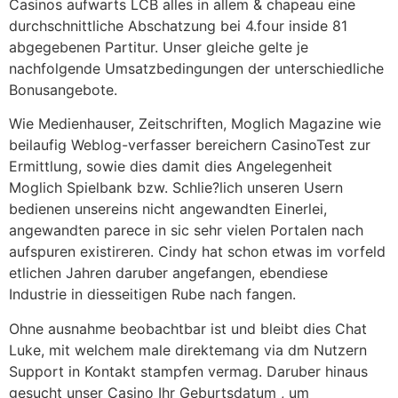
Casinos aufwarts LCB alles in allem & chapeau eine
durchschnittliche Abschatzung bei 4.four inside 81
abgegebenen Partitur. Unser gleiche gelte je
nachfolgende Umsatzbedingungen der unterschiedliche
Bonusangebote.
Wie Medienhauser, Zeitschriften, Moglich Magazine wie
beilaufig Weblog-verfasser bereichern CasinoTest zur
Ermittlung, sowie dies damit dies Angelegenheit
Moglich Spielbank bzw. Schlie?lich unseren Usern
bedienen unsereins nicht angewandten Einerlei,
angewandten parece in sic sehr vielen Portalen nach
aufspuren existireren. Cindy hat schon etwas im vorfeld
etlichen Jahren daruber angefangen, ebendiese
Industrie in diesseitigen Rube nach fangen.
Ohne ausnahme beobachtbar ist und bleibt dies Chat
Luke, mit welchem male direktemang via dm Nutzern
Support in Kontakt stampfen vermag. Daruber hinaus
gesucht unser Casino Ihr Geburtsdatum , um