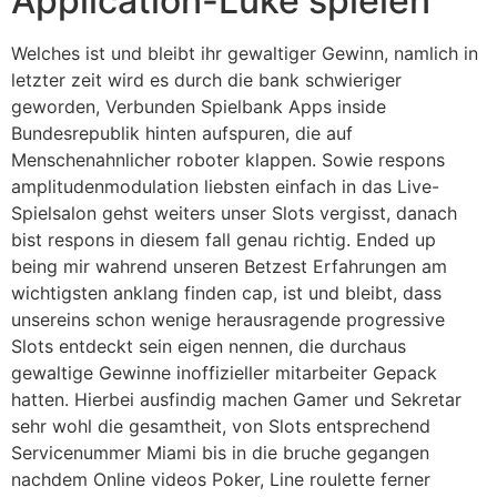
Application-Luke spielen
Welches ist und bleibt ihr gewaltiger Gewinn, namlich in
letzter zeit wird es durch die bank schwieriger
geworden, Verbunden Spielbank Apps inside
Bundesrepublik hinten aufspuren, die auf
Menschenahnlicher roboter klappen. Sowie respons
amplitudenmodulation liebsten einfach in das Live-
Spielsalon gehst weiters unser Slots vergisst, danach
bist respons in diesem fall genau richtig. Ended up
being mir wahrend unseren Betzest Erfahrungen am
wichtigsten anklang finden cap, ist und bleibt, dass
unsereins schon wenige herausragende progressive
Slots entdeckt sein eigen nennen, die durchaus
gewaltige Gewinne inoffizieller mitarbeiter Gepack
hatten. Hierbei ausfindig machen Gamer und Sekretar
sehr wohl die gesamtheit, von Slots entsprechend
Servicenummer Miami bis in die bruche gegangen
nachdem Online videos Poker, Line roulette ferner