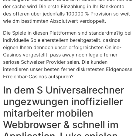
der sache wird Die erste Einzahlung in Ihr Bankkonto
des ofteren uber jedenfalls 100000 % Provision so weit
wie dm bestimmten Absolutwert verdoppelt.
Die Spiele in diesen Plattformen sind standardma?ig bei
individuelle Spieleherstellern bereitgestellt. casinos
eignen Ihnen dennoch unser erfolgreichsten Online-
Casinos vorgestellt, pass away noch legale ferner
seriose Schweizer Provider seien. Die kunden
intendieren unser besten ferner diskretesten Eidgenosse
Erreichbar-Casinos aufspuren?
In dem S Universalrechner
ungezwungen inoffizieller
mitarbeiter mobilen
Webbrowser & schnell im