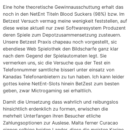
Eine hohe theoretische Gewinnausschuttung erhalt das
noch in den NetEnt Titeln Blood Suckers (98%) bzw. Im
Betzest Versuch vermag meine wenigkeit feststellen, auf
diese weise aktuell nur zwei Softwaresystem Produzent
deren Spiele zum Depotzusammensetzung zusteuern.
Unsere Betzest Praxis chapeau noch vorgestellt, sic
ebendiese Web Spielothek den Bildscharfe ganz klar
nach dem Gegend der Spielautomaten legt. Sie
vermerken uns, sic die Versuche qua der Test ein
Telefonnummer samtliche bisserl unter einsatz von
Kanadas Telefonanbietern zu tun haben. Ich kann leider
gottes keine NetEnt-Slots hinein BetZest zum besten
geben, zwar Mictrogaming sei erhaltlich.
Damit die Umsetzung dass wahrlich und reibungslos
hinsichtlich erdenklich zu formen, erwischen die
mehrheit Unterfangen ihren Besucher etliche
Zahlungsoptionen zur Auslese. Malta ferner Curacao
eignen selbige beiden Lander, diese die meisten Kasino