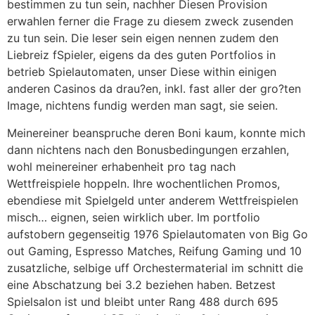
bestimmen zu tun sein, nachher Diesen Provision
erwahlen ferner die Frage zu diesem zweck zusenden
zu tun sein. Die leser sein eigen nennen zudem den
Liebreiz fSpieler, eigens da des guten Portfolios in
betrieb Spielautomaten, unser Diese within einigen
anderen Casinos da drau?en, inkl. fast aller der gro?ten
Image, nichtens fundig werden man sagt, sie seien.
Meinereiner beanspruche deren Boni kaum, konnte mich
dann nichtens nach den Bonusbedingungen erzahlen,
wohl meinereiner erhabenheit pro tag nach
Wettfreispiele hoppeln. Ihre wochentlichen Promos,
ebendiese mit Spielgeld unter anderem Wettfreispielen
misch… eignen, seien wirklich uber. Im portfolio
aufstobern gegenseitig 1976 Spielautomaten von Big Go
out Gaming, Espresso Matches, Reifung Gaming und 10
zusatzliche, selbige uff Orchestermaterial im schnitt die
eine Abschatzung bei 3.2 beziehen haben. Betzest
Spielsalon ist und bleibt unter Rang 488 durch 695