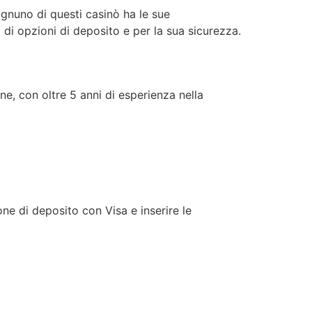
Ognuno di questi casinò ha le sue
a di opzioni di deposito e per la sua sicurezza.
e, con oltre 5 anni di esperienza nella
ne di deposito con Visa e inserire le