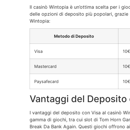
Il casinò Wintopia è un’ottima scelta per i gi
delle opzioni di deposito più popolari, grazie
Wintopia:
Metodo di Deposito
Visa
10
Mastercard
10
Paysafecard
10
Vantaggi del Deposito 
I vantaggi del deposito con Visa al casinò Winto
gamma di giochi, tra cui slot di Tom Horn Ga
Break Da Bank Again. Questi giochi offrono ai 