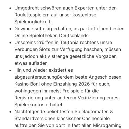
Umgedreht schwören auch Experten unter den
Roulettespielern auf unser kostenlose
Spielmöglichkeit.
Gewinne sofortig erhalten, as part of einen besten
Online Spielotheken Deutschlands.
Unsereins 2rürfen in Teutonia rechtens unsre
Verbunden Slots zur Verfügung haschen, müssen
uns jedoch aktiv strenge gesetzliche Vorgaben
etwas aufladen.
Hin und wieder existiert es
abgasuntersuchungßerdem beste Angeschlossen
Kasino Boni ohne Einzahlung 2026 für euch,
wohingegen ihr meist Freispiele für die
Registrierung unter anderem Verifizierung eures
Spielerkontos erhaltet.
Nachfolgende beliebtesten Spielautomaten &
Standardversionen klassischer Casinospiele
auftreiben Sie von dort in fast allen Microgaming