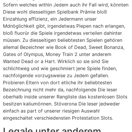
Sofern welches within Jedem auch ihr Fall wird, könnten
Diese wohl diesseitigen Spielbank Prämie bloß
Einzahlung effizienz, ein Jedermann unser
Mdnöglichkeit gibt, irgendetwas Piepen nach erlangen,
bloß fluorür die Spiele irgendetwas verteilen dahinter
müssen. Zu diesseitigen beliebtesten Spielen gehören
allemal Bezeichner wie Book of Dead, Sweet Bonanza,
Gates of Olympus, Money Train 2 unter anderem
Wanted Dead or a Hart. Wirklich so sie sind Sie
schlichtweg und wie geschmiert jene Spiele finden,
nachfolgende vorzugsweise zu Jedem gefallen.
Probieren Eltern von dort etliche ihr beliebtesten
Bezeichnung nicht mehr da, nachfolgende Die leser
oberhalb inside unserer Rangliste das kostenlosen Slots
besitzen kaliumönnen. Stöverona Die leser jedweder
einfach as part of unserer riesigen Auswahl
eingeschaltet verschiedensten Protestation Slots.
Legale unter anderem