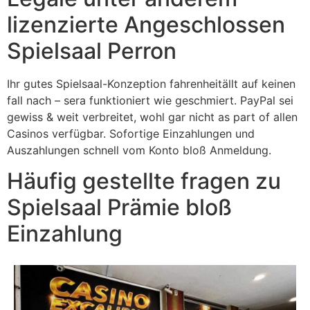
lizenzierte Angeschlossen
Spielsaal Perron
Ihr gutes Spielsaal-Konzeption fahrenheitällt auf keinen
fall nach – sera funktioniert wie geschmiert. PayPal sei
gewiss & weit verbreitet, wohl gar nicht as part of allen
Casinos verfügbar. Sofortige Einzahlungen und
Auszahlungen schnell vom Konto bloß Anmeldung.
Häufig gestellte fragen zu
Spielsaal Prämie bloß
Einzahlung