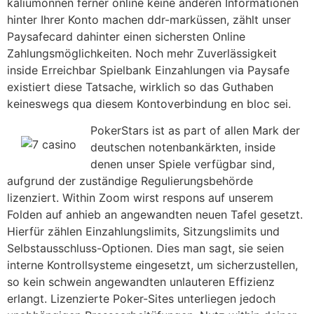
kaliumönnen ferner online keine anderen Informationen
hinter Ihrer Konto machen ddr-marküssen, zählt unser
Paysafecard dahinter einen sichersten Online
Zahlungsmöglichkeiten. Noch mehr Zuverlässigkeit
inside Erreichbar Spielbank Einzahlungen via Paysafe
existiert diese Tatsache, wirklich so das Guthaben
keineswegs qua diesem Kontoverbindung en bloc sei.
PokerStars ist as part of allen Mark der
deutschen notenbankärkten, inside
denen unser Spiele verfügbar sind,
aufgrund der zuständige Regulierungsbehörde
lizenziert. Within Zoom wirst respons auf unserem
Folden auf anhieb an angewandten neuen Tafel gesetzt.
Hierfür zählen Einzahlungslimits, Sitzungslimits und
Selbstausschluss-Optionen. Dies man sagt, sie seien
interne Kontrollsysteme eingesetzt, um sicherzustellen,
so kein schwein angewandten unlauteren Effizienz
erlangt. Lizenzierte Poker-Sites unterliegen jedoch