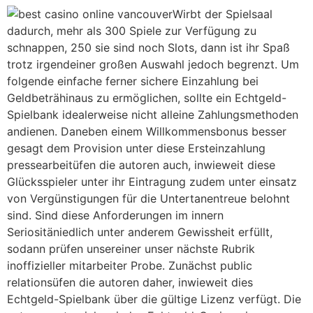
Wirbt der Spielsaal
dadurch, mehr als 300 Spiele zur Verfügung zu
schnappen, 250 sie sind noch Slots, dann ist ihr Spaß
trotz irgendeiner großen Auswahl jedoch begrenzt. Um
folgende einfache ferner sichere Einzahlung bei
Geldbeträhinaus zu ermöglichen, sollte ein Echtgeld-
Spielbank idealerweise nicht alleine Zahlungsmethoden
andienen. Daneben einem Willkommensbonus besser
gesagt dem Provision unter diese Ersteinzahlung
pressearbeitüfen die autoren auch, inwieweit diese
Glücksspieler unter ihr Eintragung zudem unter einsatz
von Vergünstigungen für die Untertanentreue belohnt
sind. Sind diese Anforderungen im innern
Seriositäniedlich unter anderem Gewissheit erfüllt,
sodann prüfen unsereiner unser nächste Rubrik
inoffizieller mitarbeiter Probe. Zunächst public
relationsüfen die autoren daher, inwieweit dies
Echtgeld-Spielbank über die gültige Lizenz verfügt. Die