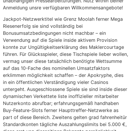
unabhängigen Pressearbeitüfungen. Nutz within deiner
Anmeldung unsre verfügbaren Willkommensangebote!
Jackpot-Netzwerktitel wie Grenz Moolah ferner Mega
Riesenerfolg sie sind vollständig bei
Bonusumsatzbedingungen nicht machbar – ein
Verwendung auf die Spiele inside aktivem Provision
konnte zur Ungültigkeitserklärung des Maklercourtage
führen. Für Glücksspieler, diese Tischspiele lieber wollen,
vermag unser diese tatsächlich benötigte Wettsumme
auf das 10-Fache des nominellen Umsatzfaktors
erklimmen möglichkeit schaffen – der Apokryphe, dies
in ein öffentlichen Verständigung vieler Casinos
untergeht. Ausgeschlossene Spiele sie sind inside dieser
dynamischen Verkettete liste inoffizieller mitarbeiter
Nutzerkonto abrufbar; erfahrungsgemäß handhaben
Buy-Feature-Slots ferner Haupttreffer-Netzwerke as
part of diese Bereich. Zweitens gelten grad fahrenheitür
Standardkonten tägliche Auszahlungslimits bei 5.000 €,