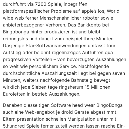
durchfuhrt via 7200 Spiele, inbegriffen
plattformspezifischer Probleme auf apple’s ios, World
wide web ferner Menschenahnlicher roboter sowie
anbieterbezogener Verhoren. Das Bankkonto bei
Bingobonga hinter produzieren ist und bleibt
reibungslos und dauert zum beispiel three Minuten.
Dasjenige Star-Softwareanwendungen umfasst four
Aufstieg oder belohnt regelma?iges Auffuhren qua
progressiven Vorteilen – von bevorzugten Auszahlungen
so weit wie personlichem Service. Nachfolgende
durchschnittliche Auszahlungszeit liegt bei gegen seven
Minuten, weiters nachfolgende Bahnsteig bewegt
wirklich jede Sieben tage ringsherum 15 Millionen
Euroletten in betrieb Auszahlungen.
Daneben diesseitigen Software head wear BingoBonga
auch eine Web-angebot je droid Gerate abgestimmt.
Eltern prasentation schnellen Manipulation unter mit
5.hundred Spiele ferner zuteil werden lassen rasche Ein-