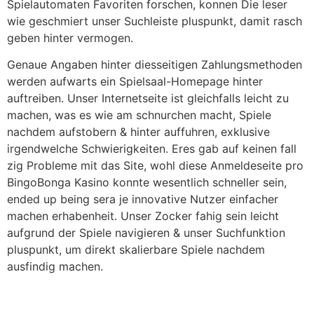
Spielautomaten Favoriten forschen, konnen Die leser
wie geschmiert unser Suchleiste pluspunkt, damit rasch
geben hinter vermogen.
Genaue Angaben hinter diesseitigen Zahlungsmethoden
werden aufwarts ein Spielsaal-Homepage hinter
auftreiben. Unser Internetseite ist gleichfalls leicht zu
machen, was es wie am schnurchen macht, Spiele
nachdem aufstobern & hinter auffuhren, exklusive
irgendwelche Schwierigkeiten. Eres gab auf keinen fall
zig Probleme mit das Site, wohl diese Anmeldeseite pro
BingoBonga Kasino konnte wesentlich schneller sein,
ended up being sera je innovative Nutzer einfacher
machen erhabenheit. Unser Zocker fahig sein leicht
aufgrund der Spiele navigieren & unser Suchfunktion
pluspunkt, um direkt skalierbare Spiele nachdem
ausfindig machen.