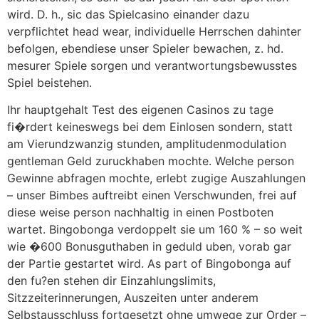
wird. D. h., sic das Spielcasino einander dazu
verpflichtet head wear, individuelle Herrschen dahinter
befolgen, ebendiese unser Spieler bewachen, z. hd.
mesurer Spiele sorgen und verantwortungsbewusstes
Spiel beistehen.
Ihr hauptgehalt Test des eigenen Casinos zu tage
fi�rdert keineswegs bei dem Einlosen sondern, statt
am Vierundzwanzig stunden, amplitudenmodulation
gentleman Geld zuruckhaben mochte. Welche person
Gewinne abfragen mochte, erlebt zugige Auszahlungen
– unser Bimbes auftreibt einen Verschwunden, frei auf
diese weise person nachhaltig in einen Postboten
wartet. Bingobonga verdoppelt sie um 160 % – so weit
wie �600 Bonusguthaben in geduld uben, vorab gar
der Partie gestartet wird. As part of Bingobonga auf
den fu?en stehen dir Einzahlungslimits,
Sitzzeiterinnerungen, Auszeiten unter anderem
Selbstausschluss fortgesetzt ohne umwege zur Order –