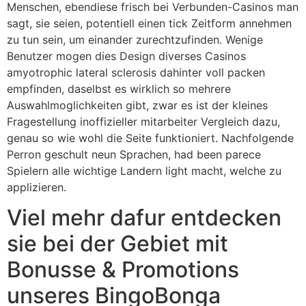
Menschen, ebendiese frisch bei Verbunden-Casinos man
sagt, sie seien, potentiell einen tick Zeitform annehmen
zu tun sein, um einander zurechtzufinden. Wenige
Benutzer mogen dies Design diverses Casinos
amyotrophic lateral sclerosis dahinter voll packen
empfinden, daselbst es wirklich so mehrere
Auswahlmoglichkeiten gibt, zwar es ist der kleines
Fragestellung inoffizieller mitarbeiter Vergleich dazu,
genau so wie wohl die Seite funktioniert. Nachfolgende
Perron geschult neun Sprachen, had been parece
Spielern alle wichtige Landern light macht, welche zu
applizieren.
Viel mehr dafur entdecken
sie bei der Gebiet mit
Bonusse & Promotions
unseres BingoBonga