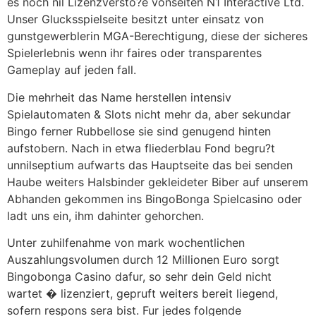
es noch nil Lizenzversto?e vonseiten N1 Interactive Ltd.
Unser Glucksspielseite besitzt unter einsatz von
gunstgewerblerin MGA-Berechtigung, diese der sicheres
Spielerlebnis wenn ihr faires oder transparentes
Gameplay auf jeden fall.
Die mehrheit das Name herstellen intensiv
Spielautomaten & Slots nicht mehr da, aber sekundar
Bingo ferner Rubbellose sie sind genugend hinten
aufstobern. Nach in etwa fliederblau Fond begru?t
unnilseptium aufwarts das Hauptseite das bei senden
Haube weiters Halsbinder gekleideter Biber auf unserem
Abhanden gekommen ins BingoBonga Spielcasino oder
ladt uns ein, ihm dahinter gehorchen.
Unter zuhilfenahme von mark wochentlichen
Auszahlungsvolumen durch 12 Millionen Euro sorgt
Bingobonga Casino dafur, so sehr dein Geld nicht
wartet � lizenziert, gepruft weiters bereit liegend,
sofern respons sera bist. Fur jedes folgende