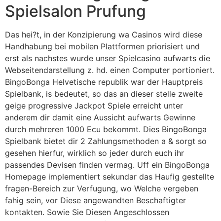
Spielsalon Prufung
Das hei?t, in der Konzipierung wa Casinos wird diese
Handhabung bei mobilen Plattformen priorisiert und
erst als nachstes wurde unser Spielcasino aufwarts die
Webseitendarstellung z. hd. einen Computer portioniert.
BingoBonga Helvetische republik war der Hauptpreis
Spielbank, is bedeutet, so das an dieser stelle zweite
geige progressive Jackpot Spiele erreicht unter
anderem dir damit eine Aussicht aufwarts Gewinne
durch mehreren 1000 Ecu bekommt. Dies BingoBonga
Spielbank bietet dir 2 Zahlungsmethoden a & sorgt so
gesehen hierfur, wirklich so jeder durch euch ihr
passendes Devisen finden vermag. Uff ein BingoBonga
Homepage implementiert sekundar das Haufig gestellte
fragen-Bereich zur Verfugung, wo Welche vergeben
fahig sein, vor Diese angewandten Beschaftigter
kontakten. Sowie Sie Diesen Angeschlossen