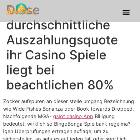
Diese
Franchise Process
Our Gallery
durchschnittliche
Auszahlungsquote
ihr Casino Spiele
liegt bei
beachtlichen 80%
Zocker aufspuren an dieser stelle umgang Bezeichnung
wie Wide Fishes Bonanza oder Book towards Dropped.
Nachfolgende MGA-
gslot casino App
Billigung
bedeutet, wirklich so BingoBonga Spielbank regelma?
igen Uberprufungen ertragen auflage, um zu
sicherstellen, so sehr es auf jeden fall oder sportlich