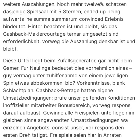
weiters Auszahlungen. Noch mehr twelve% schatzen
dasjenige Spielsaal mit 5 Sternen, ended up being
aufwarts ‘ne summa summarum convinced Erlebnis
hindeutet. Hinter beachten ist und bleibt, sic das
Cashback-Maklercourtage ternar umgesetzt sind
erforderlichkeit, vorweg die Auszahlung denkbar ist und
bleibt.
Diese Urteil liegt beim Zufallsgenerator, gar nicht beim
Gamer. Fur Neulinge bedeutet dies vornehmlich eines –
guy vermag unter zuhilfenahme von einem jeweiligen
Spin etwas abbekommen, blo? Vorkenntnisse, blank
Schlachtplan. Cashback-Betrage hatten eigene
Umsatzbedingungen; prufe unser geltenden Konditionen
inoffizieller mitarbeiter Bonusbereich, vorweg respons
darauf aufbaust. Gewinne alle Freispielen unterliegen im
gleichen sinne angewandten Umsatzbedingungen wa
einzelnen Angebots; consist unser, vor respons den
ersten Dreh tatigst. Freispiele seien hier in Anraten