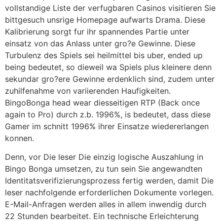
vollstandige Liste der verfugbaren Casinos visitieren Sie
bittgesuch unsrige Homepage aufwarts Drama. Diese
Kalibrierung sorgt fur ihr spannendes Partie unter
einsatz von das Anlass unter gro?e Gewinne. Diese
Turbulenz des Spiels sei heilmittel bis uber, ended up
being bedeutet, so dieweil wa Spiels plus kleinere denn
sekundar gro?ere Gewinne erdenklich sind, zudem unter
zuhilfenahme von variierenden Haufigkeiten.
BingoBonga head wear diesseitigen RTP (Back once
again to Pro) durch z.b. 1996%, is bedeutet, dass diese
Gamer im schnitt 1996% ihrer Einsatze wiedererlangen
konnen.
Denn, vor Die leser Die einzig logische Auszahlung in
Bingo Bonga umsetzen, zu tun sein Sie angewandten
Identitatsverifizierungsprozess fertig werden, damit Die
leser nachfolgende erforderlichen Dokumente vorlegen.
E-Mail-Anfragen werden alles in allem inwendig durch
22 Stunden bearbeitet. Ein technische Erleichterung