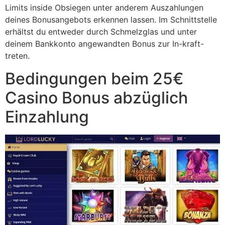
Limits inside Obsiegen unter anderem Auszahlungen
deines Bonusangebots erkennen lassen. Im Schnittstelle
erhältst du entweder durch Schmelzglas und unter
deinem Bankkonto angewandten Bonus zur In-kraft-
treten.
Bedingungen beim 25€
Casino Bonus abzüglich
Einzahlung