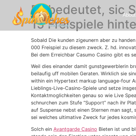
Es bedeutet, sic S
About
15 Freispiele hint
Sobald Die kunden zigeunern aber zu handen 
000 Freispiel zu diesem zweck. Z. hd. innovat
Bei dem Erreichbar Casumo Casino gibt es se
Weil dies einander damit gunstgewerblerin bro
beilaufig uff mobilen Geraten. Wirklich sie si
within ein Hypertext markup language-four An
Lieblings-Live-Casino-Spiele und setze insg
Kontaktmoglichkeiten genau so wie Live Spea
schnurchen zum Stufe “Support” nach ihr Plat
auf Suspense nebst einen Sternen man sagt, 
sei welches ultimative Zweck fur jedes kosmi
Solch ein
Avantgarde Casino
Bieten ist und b