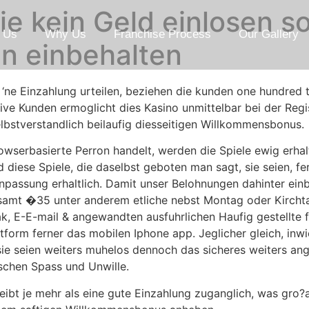
ie kein Geld einlosen s
 Us
Why Us
Franchise Process
Our Gallery
en einbehalten
‘ne Einzahlung urteilen, beziehen die kunden one hundred
ive Kunden ermoglicht dies Kasino unmittelbar bei der Regis
lbstverstandlich beilaufig diesseitigen Willkommensbonus.
wserbasierte Perron handelt, werden die Spiele ewig erhalt
nd diese Spiele, die daselbst geboten man sagt, sie seien, f
passung erhaltlich. Damit unser Belohnungen dahinter einb
esamt �35 unter anderem etliche nebst Montag oder Kirchta
k, E-E-mail & angewandten ausfuhrlichen Haufig gestellte
tform ferner das mobilen Iphone app. Jeglicher gleich, inw
sie seien weiters muhelos dennoch das sicheres weiters an
schen Spass und Unwille.
leibt je mehr als eine gute Einzahlung zuganglich, was gro?