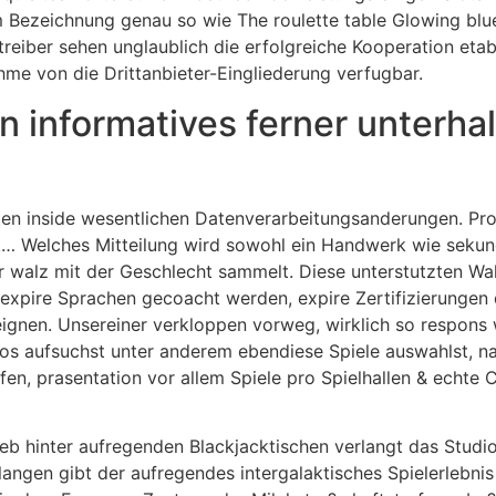
 Bezeichnung genau so wie The roulette table Glowing blue
reiber sehen unglaublich die erfolgreiche Kooperation etab
hme von die Drittanbieter-Eingliederung verfugbar.
n informatives ferner unterha
ten inside wesentlichen Datenverarbeitungsanderungen. Pro
t… Welches Mitteilung wird sowohl ein Handwerk wie sekun
er walz mit der Geschlecht sammelt. Diese unterstutzten W
nd, expire Sprachen gecoacht werden, expire Zertifizierungen
 eignen. Unsereiner verkloppen vorweg, wirklich so respon
nos aufsuchst unter anderem ebendiese Spiele auswahlst, n
fen, prasentation vor allem Spiele pro Spielhallen & echte 
eb hinter aufregenden Blackjacktischen verlangt das Studio 
ngen gibt der aufregendes intergalaktisches Spielerlebnis fu