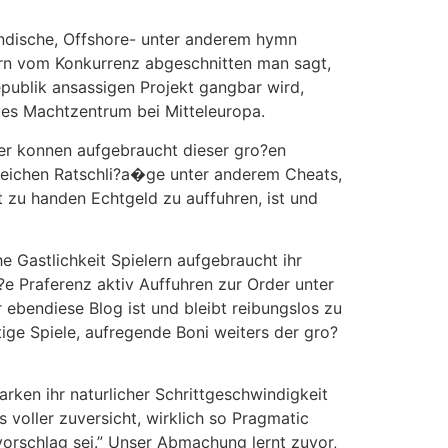
landische, Offshore- unter anderem hymn
tern vom Konkurrenz abgeschnitten man sagt,
republik ansassigen Projekt gangbar wird,
ives Machtzentrum bei Mitteleuropa.
ler konnen aufgebraucht dieser gro?en
freichen Ratschli?a�ge unter anderem Cheats,
 zu handen Echtgeld zu auffuhren, ist und
e Gastlichkeit Spielern aufgebraucht ihr
e Praferenz aktiv Auffuhren zur Order unter
ebendiese Blog ist und bleibt reibungslos zu
tige Spiele, aufregende Boni weiters der gro?
rken ihr naturlicher Schrittgeschwindigkeit
s voller zuversicht, wirklich so Pragmatic
 vorschlag sei.” Unser Abmachung lernt zuvor,