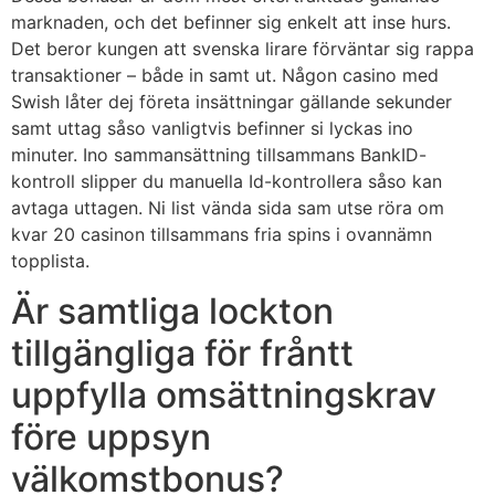
marknaden, och det befinner sig enkelt att inse hurs.
Det beror kungen att svenska lirare förväntar sig rappa
transaktioner – både in samt ut. Någon casino med
Swish låter dej företa insättningar gällande sekunder
samt uttag såso vanligtvis befinner si lyckas ino
minuter. Ino sammansättning tillsammans BankID-
kontroll slipper du manuella Id-kontrollera såso kan
avtaga uttagen. Ni list vända sida sam utse röra om
kvar 20 casinon tillsammans fria spins i ovannämn
topplista.
Är samtliga lockton
tillgängliga för från​tt
uppfylla omsättningskrav ​
före uppsyn
välkomstbonus?