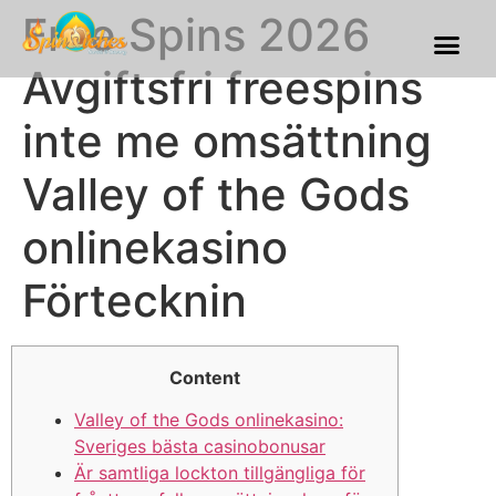
Free Spins 2026
Franchise Process
Our Gallery
Avgiftsfri freespins
inte me omsättning
Valley of the Gods
onlinekasino
Förtecknin
Content
Valley of the Gods onlinekasino:
Sveriges bästa casinobonusar
Är samtliga lockton tillgängliga för