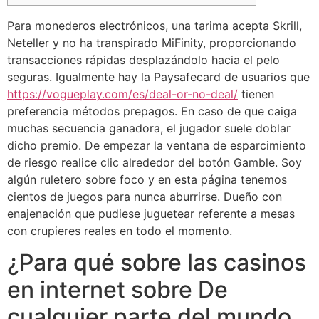
Para monederos electrónicos, una tarima acepta Skrill,
Neteller y no ha transpirado MiFinity, proporcionando
transacciones rápidas desplazándolo hacia el pelo
seguras. Igualmente hay la Paysafecard de usuarios que
https://vogueplay.com/es/deal-or-no-deal/
tienen
preferencia métodos prepagos. En caso de que caiga
muchas secuencia ganadora, el jugador suele doblar
dicho premio.
De empezar la ventana de esparcimiento
de riesgo realice clic alrededor del botón Gamble. Soy
algún ruletero sobre foco y en esta página tenemos
cientos de juegos para nunca aburrirse. Dueño con
enajenación que pudiese juguetear referente a mesas
con crupieres reales en todo el momento.
¿Para qué sobre las casinos
en internet sobre De
cualquier parte del mundo