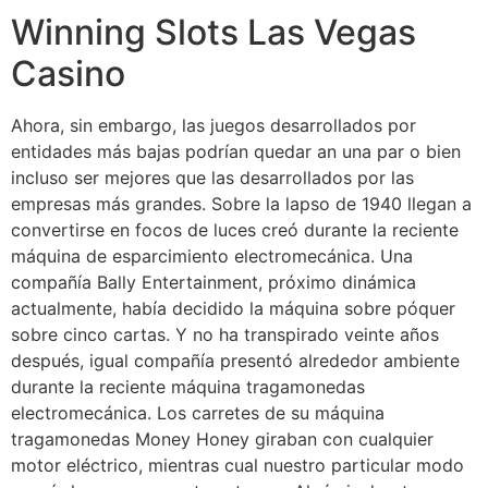
Winning Slots Las Vegas
Casino
Ahora, sin embargo, las juegos desarrollados por
entidades más bajas podrían quedar an una par o bien
incluso ser mejores que las desarrollados por las
empresas más grandes. Sobre la lapso de 1940 llegan a
convertirse en focos de luces creó durante la reciente
máquina de esparcimiento electromecánica. Una
compañía Bally Entertainment, próximo dinámica
actualmente, había decidido la máquina sobre póquer
sobre cinco cartas. Y no ha transpirado veinte años
después, igual compañía presentó alrededor ambiente
durante la reciente máquina tragamonedas
electromecánica. Los carretes de su máquina
tragamonedas Money Honey giraban con cualquier
motor eléctrico, mientras cual nuestro particular modo