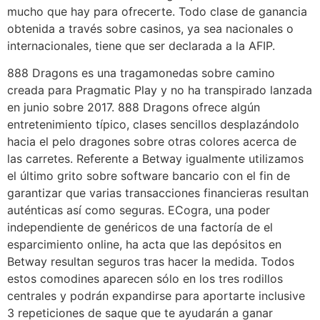
mucho que hay para ofrecerte. Todo clase de ganancia
obtenida a través sobre casinos, ya sea nacionales o
internacionales, tiene que ser declarada a la AFIP.
888 Dragons es una tragamonedas sobre camino
creada para Pragmatic Play y no ha transpirado lanzada
en junio sobre 2017. 888 Dragons ofrece algún
entretenimiento típico, clases sencillos desplazándolo
hacia el pelo dragones sobre otras colores acerca de
las carretes. Referente a Betway igualmente utilizamos
el último grito sobre software bancario con el fin de
garantizar que varias transacciones financieras resultan
auténticas así­ como seguras. ECogra, una poder
independiente de genéricos de una factoría de el
esparcimiento online, ha acta que las depósitos en
Betway resultan seguros tras hacer la medida. Todos
estos comodines aparecen sólo en los tres rodillos
centrales y podrán expandirse para aportarte inclusive
3 repeticiones de saque que te ayudarán a ganar