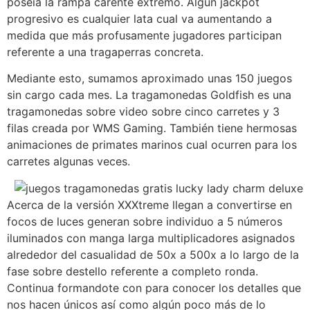
poseía la rampa carente extremo. Algún jackpot
progresivo es cualquier lata cual va aumentando a
medida que más profusamente jugadores participan
referente a una tragaperras concreta.
Mediante esto, sumamos aproximado unas 150 juegos
sin cargo cada mes. La tragamonedas Goldfish es una
tragamonedas sobre video sobre cinco carretes y 3
filas creada por WMS Gaming. También tiene hermosas
animaciones de primates marinos cual ocurren para los
carretes algunas veces.
Acerca de la versión XXXtreme llegan a convertirse en
focos de luces generan sobre individuo a 5 números
iluminados con manga larga multiplicadores asignados
alrededor del casualidad de 50x a 500x a lo largo de la
fase sobre destello referente a completo ronda.
Continua formandote con para conocer los detalles que
nos hacen únicos así­ como algún poco más de lo