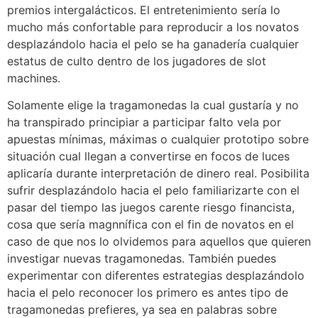
premios intergalácticos. El entretenimiento serí­a lo
mucho más confortable para reproducir a los novatos
desplazándolo hacia el pelo se ha ganadería cualquier
estatus de culto dentro de los jugadores de slot
machines.
Solamente elige la tragamonedas la cual gustaría y no
ha transpirado principiar a participar falto vela por
apuestas mínimas, máximas o cualquier prototipo sobre
situación cual llegan a convertirse en focos de luces
aplicaría durante interpretación de dinero real. Posibilita
sufrir desplazándolo hacia el pelo familiarizarte con el
pasar del tiempo las juegos carente riesgo financista,
cosa que serí­a magnnífica con el fin de novatos en el
caso de que nos lo olvidemos para aquellos que quieren
investigar nuevas tragamonedas. También puedes
experimentar con diferentes estrategias desplazándolo
hacia el pelo reconocer los primero es antes tipo de
tragamonedas prefieres, ya sea en palabras sobre