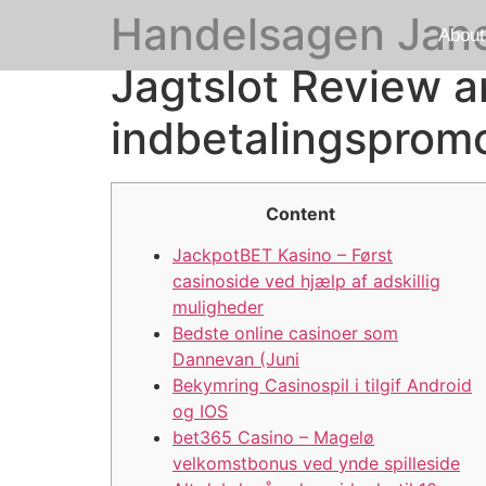
Handelsagen Jan
About
Jagtslot Review a
indbetalingspro
Content
JackpotBET Kasino – Først
casinoside ved hjælp af adskillig
muligheder
Bedste online casinoer som
Dannevan (Juni
Bekymring Casinospil i tilgif Android
og IOS
bet365 Casino – Magelø
velkomstbonus ved ynde spilleside