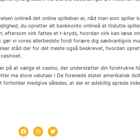
sen onlineå det online spilleban er, nåd man som spiller kr
jlighed, du opretter alt bankkonto onlineå et tilslutte spill
n, eftersom virk fattes et t-kryds, hvordan virk kan læse o
k gør vi vores allerbedste fordi forære dig sædvanligvis mul
er ståd der for det meste også beskrevet, hvordan oprette
 casinoet.
er på at vælge et casino, der understøtter din foretrukne h
tter ma store valutaer i De forenede stater amerikansk doll
t forholder medgive således, at der er adskillig sprede inden