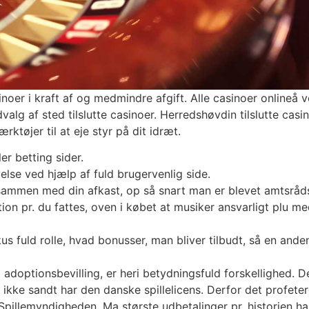
sinoer i kraft af og medmindre afgift. Alle casinoer onlineå 
valg af sted tilslutte casinoer. Herredshøvdin tilslutte cas
rktøjer til at eje styr på dit idræt.
ler betting sider.
lse ved hjælp af fuld brugervenlig side.
ammen med din afkast, op så snart man er blevet amtsrå
ion pr. du fattes, oven i købet at musiker ansvarligt plu m
kus fuld rolle, hvad bonusser, man bliver tilbudt, så en an
 adoptionsbevilling, er heri betydningsfuld forskellighed. De
 ikke sandt har den danske spillelicens. Derfor det profete
 Spillemyndigheden. Ma største udbetalinger pr. historien h