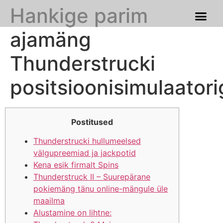
Hankige parim
Franchise Process
Our Gallery
ajamäng
Thunderstrucki
positsioonisimulaatori
Postitused
Thunderstrucki hullumeelsed
välgupreemiad ja jackpotid
Kena esik firmalt Spins
Thunderstruck II – Suurepärane
pokiemäng tänu online-mängule üle
maailma
Alustamine on lihtne: