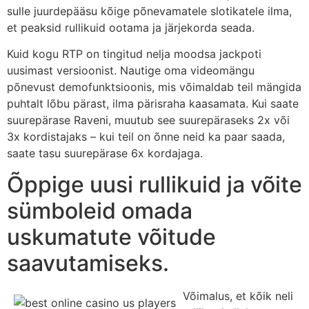
sulle juurdepääsu kõige põnevamatele slotikatele ilma,
et peaksid rullikuid ootama ja järjekorda seada.
Kuid kogu RTP on tingitud nelja moodsa jackpoti
uusimast versioonist. Nautige oma videomängu
põnevust demofunktsioonis, mis võimaldab teil mängida
puhtalt lõbu pärast, ilma pärisraha kaasamata. Kui saate
suurepärase Raveni, muutub see suurepäraseks 2x või
3x kordistajaks – kui teil on õnne neid ka paar saada,
saate tasu suurepärase 6x kordajaga.
Õppige uusi rullikuid ja võite
sümboleid omada
uskumatute võitude
saavutamiseks.
Võimalus, et kõik neli