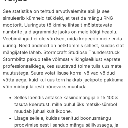
See statistika on tehtud arvutivalemite abil ja see
simuleerib kümneid tsükleid, et testida mängu RNG
mootorit. Uuringute tõlkimine lihtsalt mõistetavate
numbrite ja diagrammide jaoks on meie kõigi heaolu.
Veebimängud ei ole võrdsed, mida kopeerib meie enda
uuring. Need andmed on hetktõmmis sellest, kuidas slot
mängijatele läheb. Stormcraft Studiose Thunderstruck
Stormblitz pakub teile võimsat viikingiseiklust vaprate
professionaalidega, kes suudavad toime tulla uusimate
muutustega. Suure volatiilsuse korral võivad võidud
võtta aega, kuid kui uus torn hakkab jackpote pakkuma,
võib midagi kiiresti põnevaks muutuda.
Selles loendis antakse kasiinomängijale 15 100%
tasuta keerutust, mille puhul üks metsik-sümbol
muudab juhuslikult ikoone.
Lisage sellele, kuidas teenitud boonusmängu
proovimise eest lisandub mängu säilivusaega, ja