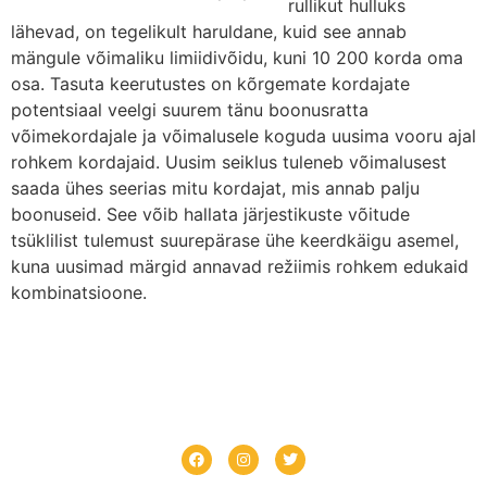
rullikut hulluks
lähevad, on tegelikult haruldane, kuid see annab
mängule võimaliku limiidivõidu, kuni 10 200 korda oma
osa. Tasuta keerutustes on kõrgemate kordajate
potentsiaal veelgi suurem tänu boonusratta
võimekordajale ja võimalusele koguda uusima vooru ajal
rohkem kordajaid. Uusim seiklus tuleneb võimalusest
saada ühes seerias mitu kordajat, mis annab palju
boonuseid. See võib hallata järjestikuste võitude
tsüklilist tulemust suurepärase ühe keerdkäigu asemel,
kuna uusimad märgid annavad režiimis rohkem edukaid
kombinatsioone.