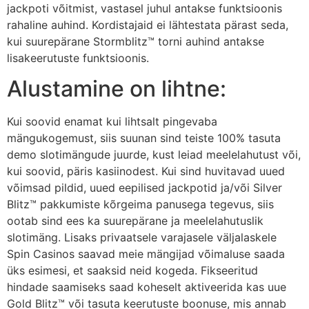
jackpoti võitmist, vastasel juhul antakse funktsioonis
rahaline auhind. Kordistajaid ei lähtestata pärast seda,
kui suurepärane Stormblitz™ torni auhind antakse
lisakeerutuste funktsioonis.
Alustamine on lihtne:
Kui soovid enamat kui lihtsalt pingevaba
mängukogemust, siis suunan sind teiste 100% tasuta
demo slotimängude juurde, kust leiad meelelahutust või,
kui soovid, päris kasiinodest. Kui sind huvitavad uued
võimsad pildid, uued eepilised jackpotid ja/või Silver
Blitz™ pakkumiste kõrgeima panusega tegevus, siis
ootab sind ees ka suurepärane ja meelelahutuslik
slotimäng. Lisaks privaatsele varajasele väljalaskele
Spin Casinos saavad meie mängijad võimaluse saada
üks esimesi, et saaksid neid kogeda. Fikseeritud
hindade saamiseks saad koheselt aktiveerida kas uue
Gold Blitz™ või tasuta keerutuste boonuse, mis annab