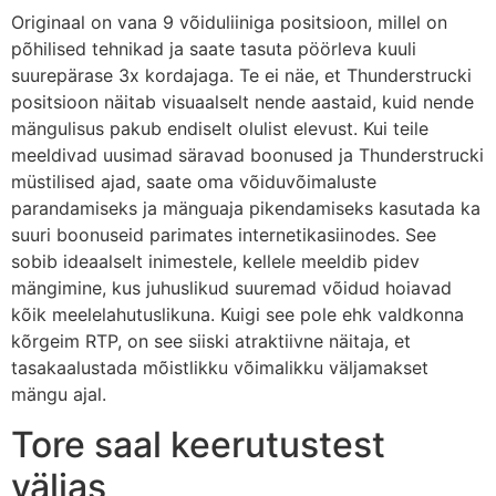
Originaal on vana 9 võiduliiniga positsioon, millel on
põhilised tehnikad ja saate tasuta pöörleva kuuli
suurepärase 3x kordajaga. Te ei näe, et Thunderstrucki
positsioon näitab visuaalselt nende aastaid, kuid nende
mängulisus pakub endiselt olulist elevust. Kui teile
meeldivad uusimad säravad boonused ja Thunderstrucki
müstilised ajad, saate oma võiduvõimaluste
parandamiseks ja mänguaja pikendamiseks kasutada ka
suuri boonuseid parimates internetikasiinodes. See
sobib ideaalselt inimestele, kellele meeldib pidev
mängimine, kus juhuslikud suuremad võidud hoiavad
kõik meelelahutuslikuna. Kuigi see pole ehk valdkonna
kõrgeim RTP, on see siiski atraktiivne näitaja, et
tasakaalustada mõistlikku võimalikku väljamakset
mängu ajal.
Tore saal keerutustest
väljas