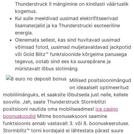
Thunderstruck II mängimine on kindlasti väärtuslik
kogemus.
Kui sulle meeldivad uusimad elektrifitseerivad
lisamaterjalid ja ka Thunderstrucki esoteeriline
energia.
Olenemata sellest, kas sind huvitavad uusimad
võimsad fotod, uusimad muljetavaldavad jackpotid
või Gold Blitz™ funktsioonide kõrgeima panusega
tegevus, ootab sind ees ka suurepärane ja
müristavalt lõbus slotimäng.
Millised positsioonimängud
on ideaalselt optimeeritud
mobiilimänguks, et saaksite lõbutseda just neile, kellele
soovite. Jah, saate Thunderstruck Stormblitzi
positsiooni nautida oma mobiilseadmes!
ice casino
boonuskoodid
Mitme boonuseksooni saamine
funktsioonis annab vastavalt 3. või 8. boonuskeerutuse.
Stormblitz™ torni kordajaid ei lähtestata pärast suure