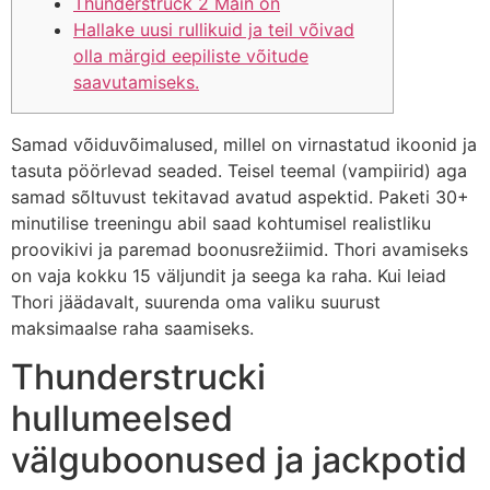
Thunderstruck 2 Main on
Hallake uusi rullikuid ja teil võivad
olla märgid eepiliste võitude
saavutamiseks.
Samad võiduvõimalused, millel on virnastatud ikoonid ja
tasuta pöörlevad seaded. Teisel teemal (vampiirid) aga
samad sõltuvust tekitavad avatud aspektid. Paketi 30+
minutilise treeningu abil saad kohtumisel realistliku
proovikivi ja paremad boonusrežiimid. Thori avamiseks
on vaja kokku 15 väljundit ja seega ka raha.
Kui leiad
Thori jäädavalt, suurenda oma valiku suurust
maksimaalse raha saamiseks.
Thunderstrucki
hullumeelsed
välguboonused ja jackpotid