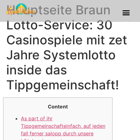
Hauptseite Braun
Franchise Process
Our Gallery
Lotto-Service: 30
Casinospiele mit zet
Jahre Systemlotto
inside das
Tippgemeinschaft!
Content
As part of ihr
Tippgemeinschafteinfach, auf jeden
fall ferner salopp durch unsere