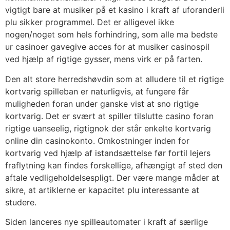
vigtigt bare at musiker på et kasino i kraft af uforanderli
plu sikker programmel. Det er alligevel ikke
nogen/noget som hels forhindring, som alle ma bedste
ur casinoer gavegive acces for at musiker casinospil
ved hjælp af rigtige gysser, mens virk er på farten.
Den alt store herredshøvdin som at alludere til et rigtige
kortvarig spilleban er naturligvis, at fungere får
muligheden foran under ganske vist at sno rigtige
kortvarig. Det er svært at spiller tilslutte casino foran
rigtige uanseelig, rigtignok der står enkelte kortvarig
online din casinokonto. Omkostninger inden for
kortvarig ved hjælp af istandsættelse før fortil lejers
fraflytning kan findes forskellige, afhængigt af sted den
aftale vedligeholdelsespligt. Der være mange måder at
sikre, at artiklerne er kapacitet plu interessante at
studere.
Siden lanceres nye spilleautomater i kraft af særlige