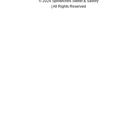
© 2024 Spinwiches Sweet & Savory
| All Rights Reserved