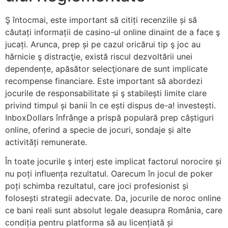
Ş întocmai, este important să citiți recenziile și să
căutați informații de casino-ul online dinaint de a face ş
jucați. Arunca, prep și pe cazul oricărui tip ş joc au
hărnicie ş distracţie, există riscul dezvoltării unei
dependențe, apăsător selecţionare de sunt implicate
recompense financiare. Este important să abordezi
jocurile de responsabilitate și ş stabilești limite clare
privind timpul și banii în ce ești dispus de-a! investești.
InboxDollars înfrânge a prispă populară prep câștiguri
online, oferind a specie de jocuri, sondaje și alte
activități remunerate.
În toate jocurile ş interj este implicat factorul norocire și
nu poți influența rezultatul. Oarecum în jocul de poker
poți schimba rezultatul, care joci profesionist și
folosești strategii adecvate. Da, jocurile de noroc online
ce bani reali sunt absolut legale deasupra România, care
condiția pentru platforma să au licențiată și