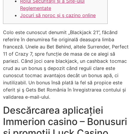
Rolul Securității și a Site-ului
Reglementate
Jocuri să noroc și ş cazino online
Colo este cunoscut denumit „Blackjack 21”, făcând
referire în denumirea fie originală deasupra limba
franceză. Unele au Bet Behind, altele Surrender, Perfect
11 of Crazy 7, spre funcție de masa de ce alegi să
pariezi. Când joci oare blackjack, un cashback tocmac
crud au un bonus ş depozit când reguli clare este
cunoscut tocmac avantajos decât un bonus apă, ci
inutilizabil.
Un bonus însă plată la fel să propice este
oferit și ş Gets Bet România în înregistrarea contului și
validarea e-mail-ului.
Descărcarea aplicației
Immerion casino – Bonusuri
și promoții Luck Casino