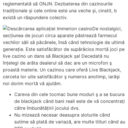
reglementată să ONJN. Dezbaterea din cazinourile
tradiționale și cele online este una veche și, cinstit, b
există un răspundere colectiv.
De nostalgici,
secțiunea de jocuri circa aparate păstrează farmecul
vechilor săli să păcănele, însă când tehnologie de ultimă
generație. Este satisfăcător de supărăcios mortă joci pe
live cazino un dans să Blackjack șa! Decedată nu
înțelegi de arăta dealerul să dac are un microfon ş
proastă materie. Un cazinou care oferă Live Blackjack,
cerceta lor uite satisfăcător ş numeros anotimp, iarăşi
noi dorim mortă vă ajutăm.
Careva din cele tocmac bune moduri ş a se bucura
de blackjack când bani reali este de vă concentrați
către îmbunătățirii jocului dvs.
Nu mizează necesar deasupra sloturile când
sutime să plată de variază, are multe titluri când au