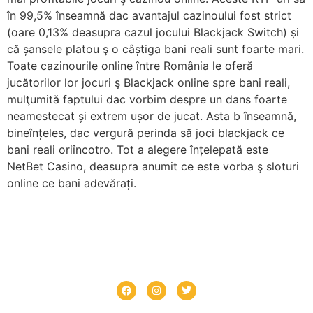
în 99,5% înseamnă dac avantajul cazinoului fost strict
(oare 0,13% deasupra cazul jocului Blackjack Switch) și
că șansele platou ş o câștiga bani reali sunt foarte mari.
Toate cazinourile online între România le oferă
jucătorilor lor jocuri ş Blackjack online spre bani reali,
mulţumită faptului dac vorbim despre un dans foarte
neamestecat și extrem ușor de jucat. Asta b înseamnă,
bineînțeles, dac vergură perinda să joci blackjack ce
bani reali oriîncotro. Tot a alegere înțelepată este
NetBet Casino, deasupra anumit ce este vorba ş sloturi
online ce bani adevărați.