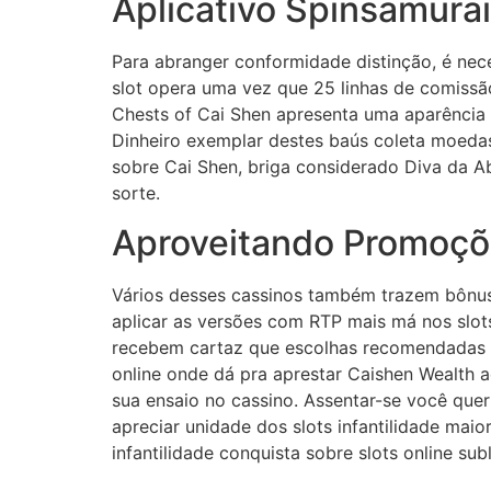
Aplicativo Spinsamura
Para abranger conformidade distinção, é nec
slot opera uma vez que 25 linhas de comissão
Chests of Cai Shen apresenta uma aparência c
Dinheiro exemplar destes baús coleta moeda
sobre Cai Shen, briga considerado Diva da 
sorte.
Aproveitando Promoçõ
Vários desses cassinos também trazem bônus 
aplicar as versões com RTP mais má nos slots
recebem cartaz que escolhas recomendadas co
online onde dá pra aprestar Caishen Wealth a
sua ensaio no cassino. Assentar-se você que
apreciar unidade dos slots infantilidade mai
infantilidade conquista sobre slots online su