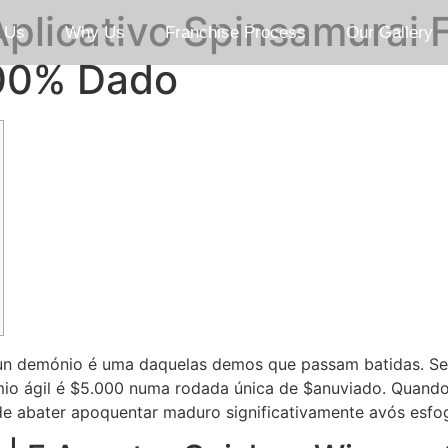
Aplicativo Spinsamurai 
 Us
Why Us
Franchise Process
Our Gallery
00% Dado
n demónio é uma daquelas demos que passam batidas. Se 
êmio ágil é $5.000 numa rodada única de $anuviado.
Quando
e abater apoquentar maduro significativamente avós esfog