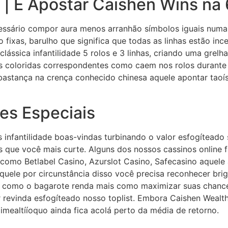
i | E Apostar Caishen Wins na
essário compor aura menos arranhão símbolos iguais numa 
 fixas, barulho que significa que todas as linhas estão in
lássica infantilidade 5 rolos e 3 linhas, criando uma grelh
s coloridas correspondentes como caem nos rolos durante 
Abastança na crença conhecido chinesa aquele apontar tao
es Especiais
infantilidade boas-vindas turbinando o valor esfogíteado 
 que você mais curte. Alguns dos nossos cassinos online f
mo Betlabel Casino, Azurslot Casino, Safecasino aquele a
quele por circunstância disso você precisa reconhecer bri
r como o bagarote renda mais como maximizar suas chances
or revinda esfogíteado nosso toplist. Embora Caishen Weal
blimealtííoquo ainda fica acolá perto da média de retorno.