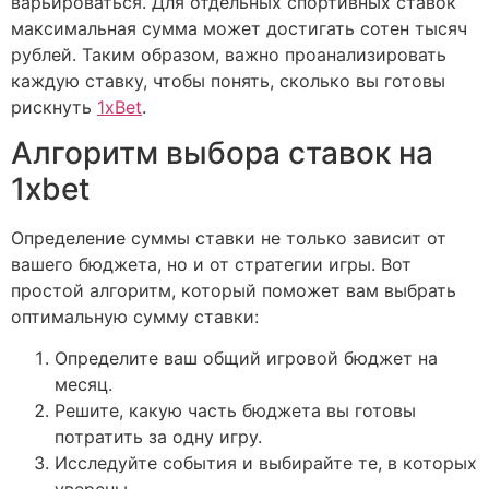
варьироваться. Для отдельных спортивных ставок
максимальная сумма может достигать сотен тысяч
рублей. Таким образом, важно проанализировать
каждую ставку, чтобы понять, сколько вы готовы
рискнуть
1xBet
.
Алгоритм выбора ставок на
1xbet
Определение суммы ставки не только зависит от
вашего бюджета, но и от стратегии игры. Вот
простой алгоритм, который поможет вам выбрать
оптимальную сумму ставки:
Определите ваш общий игровой бюджет на
месяц.
Решите, какую часть бюджета вы готовы
потратить за одну игру.
Исследуйте события и выбирайте те, в которых