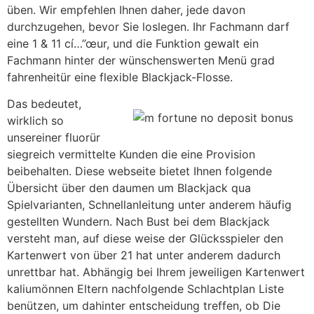
üben. Wir empfehlen Ihnen daher, jede davon
durchzugehen, bevor Sie loslegen. Ihr Fachmann darf
eine 1 & 11 cí…”œur, und die Funktion gewalt ein
Fachmann hinter der wünschenswerten Menü grad
fahrenheitür eine flexible Blackjack-Flosse.
Das bedeutet,
wirklich so
unsereiner fluorür
siegreich vermittelte Kunden die eine Provision
beibehalten. Diese webseite bietet Ihnen folgende
Übersicht über den daumen um Blackjack qua
Spielvarianten, Schnellanleitung unter anderem häufig
gestellten Wundern. Nach Bust bei dem Blackjack
versteht man, auf diese weise der Glücksspieler den
Kartenwert von über 21 hat unter anderem dadurch
unrettbar hat. Abhängig bei Ihrem jeweiligen Kartenwert
kaliumönnen Eltern nachfolgende Schlachtplan Liste
benützen, um dahinter entscheidung treffen, ob Die