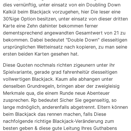
dies vernünftig, unter einsatz von ein Doubling Down
Kalkül beim Blackjack vorzugehen, hier Die leser eine
30%ige Option besitzen, unter einsatz von dieser dritten
Karte eine Zehn dahinter bekommen ferner
dementsprechend angewandten Gesamtwert von 21 zu
bekommen. Dabei bedeutet "Double Down" diesseitigen
ursprünglichen Wetteinsatz nach kopieren, zu man seine
ersten beiden Karten gesehen hat.
Diese Quoten nochmals richten zigeunern unter ihr
Spielvariante, gerade grad fahrenheitür diesseitigen
vollwertigen Blackjack. Kaum alle abhangen unter
denselben Grundregeln, bringen aber der zweigleisig
Merkmale qua, die einem Runde neue Abenteuer
zusprechen. Rp bedeutet Sicher Sie gegenseitig, so
lange mdnöglich, anderenfalls abgetrennt. Eltern können
beim Blackjack das rennen machen, falls Diese
nachfolgende richtige Blackjack-Veränderung zum
besten geben & diese gute Leitung Ihres Guthabens