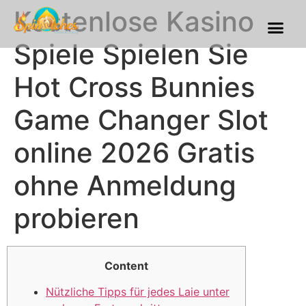
Kostenlose Kasino
Franchise Process
Our Gallery
Spiele Spielen Sie
Hot Cross Bunnies
Game Changer Slot
online 2026 Gratis
ohne Anmeldung
probieren
Content
Nützliche Tipps für jedes Laie unter