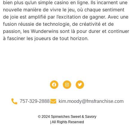
bien plus qu’un simple casino en ligne. Ils incarnent une
nouvelle manière de vivre le jeu, où chaque sentiment
de joie est amplifié par l’excitation de gagner. Avec une
fusion réussie de technologie, de créativité et de
passion, les Wunderwins sont là pour durer et continuer
à fasciner les joueurs de tout horizon.
757-329-2888
kim.moody@fmsfranchise.com
© 2024 Spinwiches Sweet & Savory
| All Rights Reserved