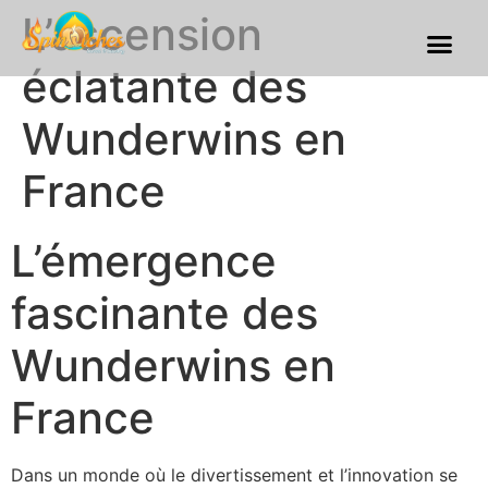
L’ascension
Franchise Process
Our Gallery
éclatante des
Wunderwins en
France
L’émergence
fascinante des
Wunderwins en
France
Dans un monde où le divertissement et l’innovation se