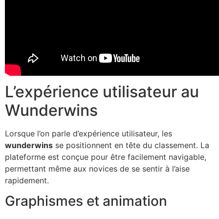
L’expérience utilisateur au
Wunderwins
Lorsque l’on parle d’expérience utilisateur, les
wunderwins
se positionnent en tête du classement. La
plateforme est conçue pour être facilement navigable,
permettant même aux novices de se sentir à l’aise
rapidement.
Graphismes et animation