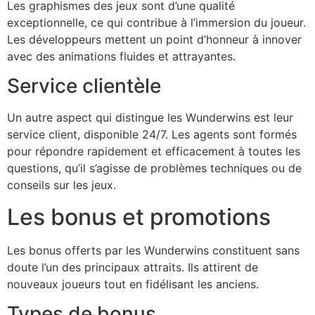
Les graphismes des jeux sont d’une qualité
exceptionnelle, ce qui contribue à l’immersion du joueur.
Les développeurs mettent un point d’honneur à innover
avec des animations fluides et attrayantes.
Service clientèle
Un autre aspect qui distingue les Wunderwins est leur
service client, disponible 24/7. Les agents sont formés
pour répondre rapidement et efficacement à toutes les
questions, qu’il s’agisse de problèmes techniques ou de
conseils sur les jeux.
Les bonus et promotions
Les bonus offerts par les Wunderwins constituent sans
doute l’un des principaux attraits. Ils attirent de
nouveaux joueurs tout en fidélisant les anciens.
Types de bonus