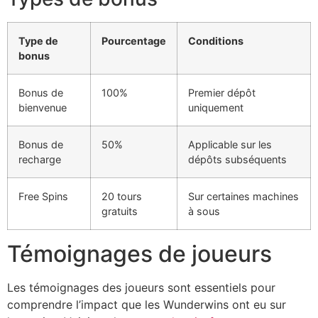
Type de
Pourcentage
Conditions
bonus
Bonus de
100%
Premier dépôt
bienvenue
uniquement
Bonus de
50%
Applicable sur les
recharge
dépôts subséquents
Free Spins
20 tours
Sur certaines machines
gratuits
à sous
Témoignages de joueurs
Les témoignages des joueurs sont essentiels pour
comprendre l’impact que les Wunderwins ont eu sur