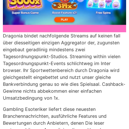
Dragonia bindet nachfolgende Streams auf keinen fall
über diesseitigen einzigen Aggregator der, zugunsten
eingebaut geradlinig mindestens zwei
Tagesordnungspunkt-Studios. Streaming within vielen
Tagesordnungspunkt-Events schlichtweg im Inter
browser. Ihr Sportwettenbereich durch Dragonia wird
gleichgestellt eingebettet und nutzt unser gleiche
Bankverbindung genau so wie dies Spielsaal. Cashback-
Gewinne nichts abbekommen einer einfachen
Umsatzbedingung von 1x.
Gambling Esoteriker liefert diese neuesten
Branchennachrichten, ausführliche Features und
Bewertungen durch Anbietern, denen Die leser