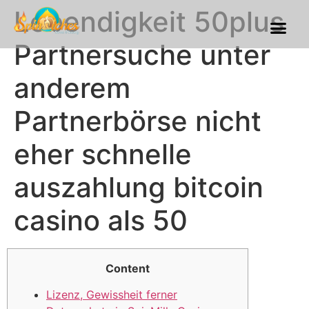
Lebendigkeit 50plus
Franchise Process
Our Gallery
Partnersuche unter
anderem
Partnerbörse nicht
eher schnelle
auszahlung bitcoin
casino als 50
Content
Lizenz, Gewissheit ferner