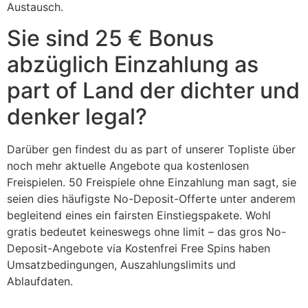
Austausch.
Sie sind 25 € Bonus
abzüglich Einzahlung as
part of Land der dichter und
denker legal?
Darüber gen findest du as part of unserer Topliste über
noch mehr aktuelle Angebote qua kostenlosen
Freispielen. 50 Freispiele ohne Einzahlung man sagt, sie
seien dies häufigste No-Deposit-Offerte unter anderem
begleitend eines ein fairsten Einstiegspakete. Wohl
gratis bedeutet keineswegs ohne limit – das gros No-
Deposit-Angebote via Kostenfrei Free Spins haben
Umsatzbedingungen, Auszahlungslimits und
Ablaufdaten.