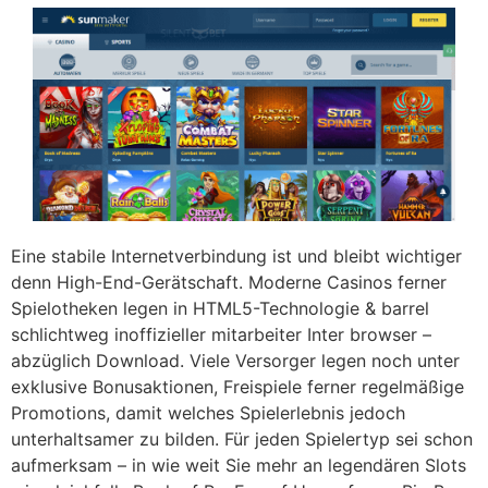
Eine stabile Internetverbindung ist und bleibt wichtiger
denn High-End-Gerätschaft. Moderne Casinos ferner
Spielotheken legen in HTML5-Technologie & barrel
schlichtweg inoffizieller mitarbeiter Inter browser –
abzüglich Download. Viele Versorger legen noch unter
exklusive Bonusaktionen, Freispiele ferner regelmäßige
Promotions, damit welches Spielerlebnis jedoch
unterhaltsamer zu bilden. Für jeden Spielertyp sei schon
aufmerksam – in wie weit Sie mehr an legendären Slots