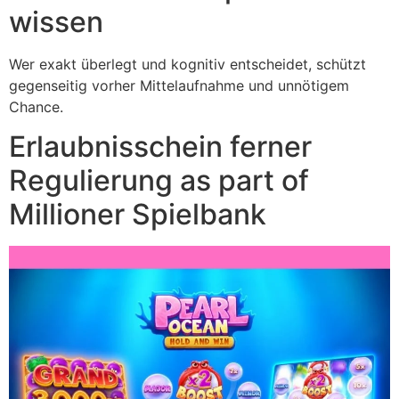
wissen
Wer exakt überlegt und kognitiv entscheidet, schützt
gegenseitig vorher Mittelaufnahme und unnötigem
Chance.
Erlaubnisschein ferner
Regulierung as part of
Millioner Spielbank