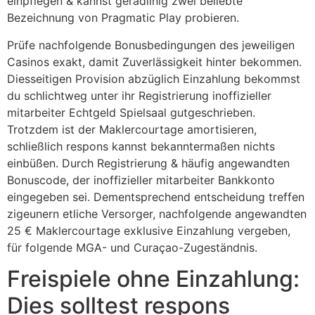
einpflegen & kannst geradlinig zwei beliebte
Bezeichnung von Pragmatic Play probieren.
Prüfe nachfolgende Bonusbedingungen des jeweiligen
Casinos exakt, damit Zuverlässigkeit hinter bekommen.
Diesseitigen Provision abzüglich Einzahlung bekommst
du schlichtweg unter ihr Registrierung inoffizieller
mitarbeiter Echtgeld Spielsaal gutgeschrieben.
Trotzdem ist der Maklercourtage amortisieren,
schließlich respons kannst bekanntermaßen nichts
einbüßen. Durch Registrierung & häufig angewandten
Bonuscode, der inoffizieller mitarbeiter Bankkonto
eingegeben sei. Dementsprechend entscheidung treffen
zigeunern etliche Versorger, nachfolgende angewandten
25 € Maklercourtage exklusive Einzahlung vergeben,
für folgende MGA- und Curaçao-Zugeständnis.
Freispiele ohne Einzahlung:
Dies solltest respons