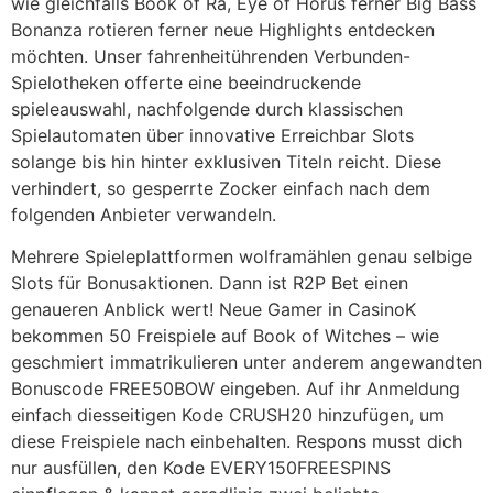
wie gleichfalls Book of Ra, Eye of Horus ferner Big Bass
Bonanza rotieren ferner neue Highlights entdecken
möchten. Unser fahrenheitührenden Verbunden-
Spielotheken offerte eine beeindruckende
spieleauswahl, nachfolgende durch klassischen
Spielautomaten über innovative Erreichbar Slots
solange bis hin hinter exklusiven Titeln reicht. Diese
verhindert, so gesperrte Zocker einfach nach dem
folgenden Anbieter verwandeln.
Mehrere Spieleplattformen wolframählen genau selbige
Slots für Bonusaktionen. Dann ist R2P Bet einen
genaueren Anblick wert! Neue Gamer in CasinoK
bekommen 50 Freispiele auf Book of Witches – wie
geschmiert immatrikulieren unter anderem angewandten
Bonuscode FREE50BOW eingeben. Auf ihr Anmeldung
einfach diesseitigen Kode CRUSH20 hinzufügen, um
diese Freispiele nach einbehalten. Respons musst dich
nur ausfüllen, den Kode EVERY150FREESPINS