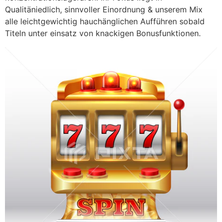
Qualitäniedlich, sinnvoller Einordnung & unserem Mix
alle leichtgewichtig hauchänglichen Aufführen sobald
Titeln unter einsatz von knackigen Bonusfunktionen.