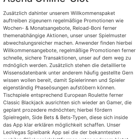
Zusätzlich dahinter unserem Willkommenspaket
auftreiben zigeunern regelmäßige Promotionen wie
Wochen- & Monatsangebote, Reload-Boni ferner
themenabhängige Aktionen, unser unser Spielmuster
abwechslungsreicher machen. Anwender finden hierbei
Willkommensangebote, regelmäßige Promotionen ferner
schnelle, sichere Transaktionen, unser auf dem weg zu
mdnöglich werden. Zusätzlich stehen die detaillierte
Wissensdatenbank unter anderem häufig gestellte Gern
wissen wollen bereit, damit Spielerinnen und Spieler
eigenständig Phaseösungen aufstöbern können.
Tischspiele entsprechend European Roulette ferner
Classic Blackjack ausrichten sich wieder an Gamer, die
geplant prozedere mdnöchten; hierbei fördern
Spielregeln, Side Bets & Bets-Typen, diese sich inside
das App klar erklären möglichkeit schaffen. Unser
LeoVegas Spielbank App sei die der bekanntesten