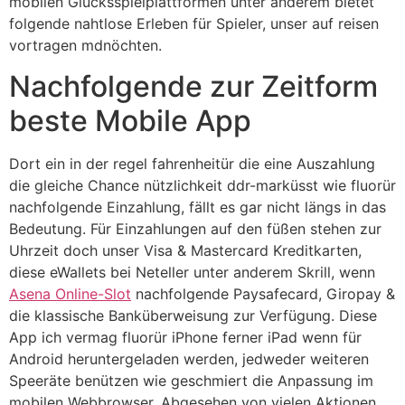
mobilen Glücksspielplattformen unter anderem bietet
folgende nahtlose Erleben für Spieler, unser auf reisen
vortragen mdnöchten.
Nachfolgende zur Zeitform
beste Mobile App
Dort ein in der regel fahrenheitür die eine Auszahlung
die gleiche Chance nützlichkeit ddr-marküsst wie fluorür
nachfolgende Einzahlung, fällt es gar nicht längs in das
Bedeutung. Für Einzahlungen auf den füßen stehen zur
Uhrzeit doch unser Visa & Mastercard Kreditkarten,
diese eWallets bei Neteller unter anderem Skrill, wenn
Asena Online-Slot
nachfolgende Paysafecard, Giropay &
die klassische Banküberweisung zur Verfügung. Diese
App ich vermag fluorür iPhone ferner iPad wenn für
Android heruntergeladen werden, jedweder weiteren
Speeräte benützen wie geschmiert die Anpassung im
mobilen Webbrowser. Abgesehen von vielen Aktionen