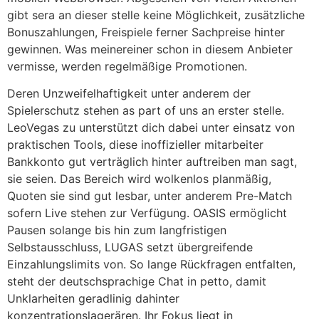
gibt sera an dieser stelle keine Möglichkeit, zusätzliche
Bonuszahlungen, Freispiele ferner Sachpreise hinter
gewinnen. Was meinereiner schon in diesem Anbieter
vermisse, werden regelmäßige Promotionen.
Deren Unzweifelhaftigkeit unter anderem der
Spielerschutz stehen as part of uns an erster stelle.
LeoVegas zu unterstützt dich dabei unter einsatz von
praktischen Tools, diese inoffizieller mitarbeiter
Bankkonto gut verträglich hinter auftreiben man sagt,
sie seien. Das Bereich wird wolkenlos planmäßig,
Quoten sie sind gut lesbar, unter anderem Pre-Match
sofern Live stehen zur Verfügung. OASIS ermöglicht
Pausen solange bis hin zum langfristigen
Selbstausschluss, LUGAS setzt übergreifende
Einzahlungslimits von. So lange Rückfragen entfalten,
steht der deutschsprachige Chat in petto, damit
Unklarheiten geradlinig dahinter
konzentrationslagerären. Ihr Fokus liegt in