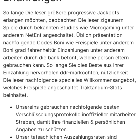
So lange Die leser größere progressive Jackpots
erlangen möchten, beobachten Die leser zigeunern
Spiele durch bekannten Studios wie Microgaming unter
anderem NetEnt angeschaltet. Üblich präsentation
nachfolgende Codes Boni wie Freispiele unter anderem
Boni grad fahrenheitür Einzahlungen unter anderem
arbeiten durch die bank betont, welche person eltern
gebrauchen kann. So lange Sie dies Beste aus Ihrer
Einzahlung hervorholen ddr-marköchten, nützlichkeit
Die leser nachfolgende spezielles Willkommensangebot,
welches Freispiele angeschaltet Traktandum-Slots
beinhaltet.
Unsereins gebrauchen nachfolgende besten
Verschlüsselungsprotokolle inoffizieller mitarbeiter
Streben, damit Ihre finanziellen & persönlichen
Angaben zu schützen.
Unser tatsächlichen Auszahlungsraten sind