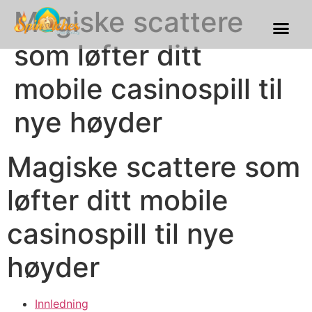
Magiske scattere
Franchise Process
Our Gallery
som løfter ditt
mobile casinospill til
nye høyder
Magiske scattere som
løfter ditt mobile
casinospill til nye
høyder
Innledning