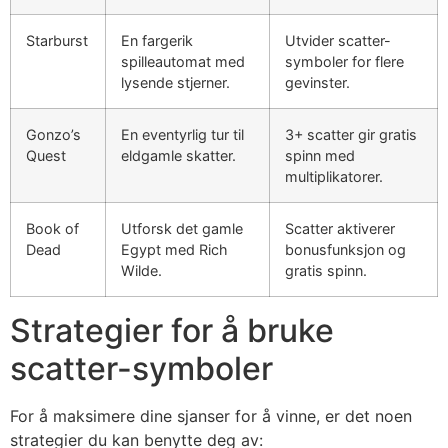
Starburst
En fargerik
Utvider scatter-
spilleautomat med
symboler for flere
lysende stjerner.
gevinster.
Gonzo’s
En eventyrlig tur til
3+ scatter gir gratis
Quest
eldgamle skatter.
spinn med
multiplikatorer.
Book of
Utforsk det gamle
Scatter aktiverer
Dead
Egypt med Rich
bonusfunksjon og
Wilde.
gratis spinn.
Strategier for å bruke
scatter-symboler
For å maksimere dine sjanser for å vinne, er det noen
strategier du kan benytte deg av: