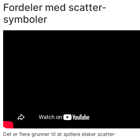
Fordeler med scatter-
symboler
Det er flere grunner til at spillere elsker scatter-