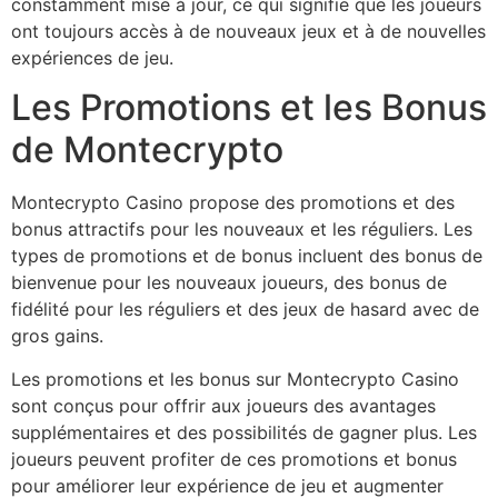
constamment mise à jour, ce qui signifie que les joueurs
ont toujours accès à de nouveaux jeux et à de nouvelles
expériences de jeu.
Les Promotions et les Bonus
de Montecrypto
Montecrypto Casino propose des promotions et des
bonus attractifs pour les nouveaux et les réguliers. Les
types de promotions et de bonus incluent des bonus de
bienvenue pour les nouveaux joueurs, des bonus de
fidélité pour les réguliers et des jeux de hasard avec de
gros gains.
Les promotions et les bonus sur Montecrypto Casino
sont conçus pour offrir aux joueurs des avantages
supplémentaires et des possibilités de gagner plus. Les
joueurs peuvent profiter de ces promotions et bonus
pour améliorer leur expérience de jeu et augmenter