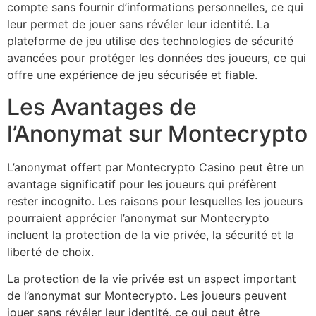
compte sans fournir d’informations personnelles, ce qui
leur permet de jouer sans révéler leur identité. La
plateforme de jeu utilise des technologies de sécurité
avancées pour protéger les données des joueurs, ce qui
offre une expérience de jeu sécurisée et fiable.
Les Avantages de
l’Anonymat sur Montecrypto
L’anonymat offert par Montecrypto Casino peut être un
avantage significatif pour les joueurs qui préfèrent
rester incognito. Les raisons pour lesquelles les joueurs
pourraient apprécier l’anonymat sur Montecrypto
incluent la protection de la vie privée, la sécurité et la
liberté de choix.
La protection de la vie privée est un aspect important
de l’anonymat sur Montecrypto. Les joueurs peuvent
jouer sans révéler leur identité, ce qui peut être