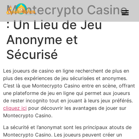
Montecrypto Casino
Franchise Process
Our Gallery
: Un Lieu de Jeu
Anonyme et
Sécurisé
Les joueurs de casino en ligne recherchent de plus en
plus des expériences de jeu sécurisées et anonymes.
C’est là que Montecrypto Casino entre en scène, offrant
une plateforme de jeu en ligne qui permet aux joueurs
de rester incognito tout en jouant à leurs jeux préférés.
cliquez ici
pour découvrir les avantages de jouer sur
Montecrypto Casino.
La sécurité et l’anonymat sont les principaux atouts de
Montecrypto Casino. Les joueurs peuvent créer un