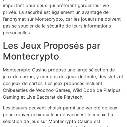
important pour ceux qui préfèrent garder leur vie
privée. La sécurité est également un avantage de
l’anonymat sur Montecrypto, car les joueurs ne doivent
pas se soucier de la sécurité de leurs informations
personnelles.
Les Jeux Proposés par
Montecrypto
Montecrypto Casino propose une large sélection de
jeux de casino, y compris des jeux de table, des slots et
des jeux de cartes. Les jeux proposés incluent
Chibeasties de Woohoo Games, Wild Dodo de Platipus
Gaming et Live Baccarat de Playtech.
Les joueurs peuvent choisir parmi une variété de jeux
pour trouver ceux qui leur conviennent le mieux. La
sélection de jeux sur Montecrypto Casino est