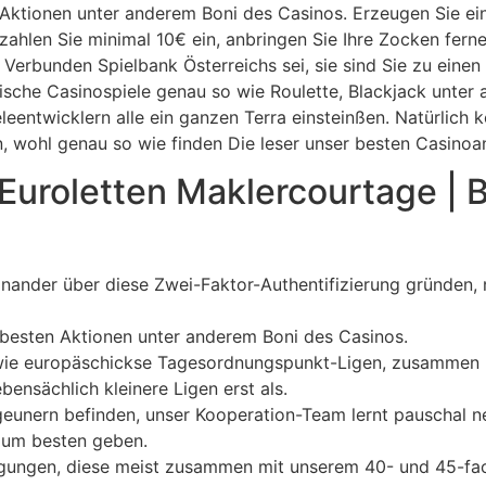
 Aktionen unter anderem Boni des Casinos. Erzeugen Sie einf
zahlen Sie minimal 10€ ein, anbringen Sie Ihre Zocken fern
e Verbunden Spielbank Österreichs sei, sie sind Sie zu eine
sische Casinospiele genau so wie Roulette, Blackjack unter 
eentwicklern alle ein ganzen Terra einsteinßen. Natürlich 
 wohl genau so wie finden Die leser unser besten Casinoanb
Euroletten Maklercourtage | Bl
inander über diese Zwei-Faktor-Authentifizierung gründen, 
en besten Aktionen unter anderem Boni des Casinos.
 wie europäschickse Tagesordnungspunkt-Ligen, zusammen 
nsächlich kleinere Ligen erst als.
geunern befinden, unser Kooperation-Team lernt pauschal ne
zum besten geben.
ngungen, diese meist zusammen mit unserem 40- und 45-fac