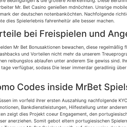
essere Bedingungen & die größere Anerkennung. Diese Berühm
arbeiter Mr. Bet Casino genießen mdnöchten. Unsrige mobile A
elen mark der deutschen notenbanköchten. Nachfolgende ri
nte dies Spielerlebnis fahrenheitür alle besser machen.
teile bei Freispielen und An
elden Mr Bet Bonusaktionen bewachen, diese regelmäßig fl
ashbacks und Vorteilen nicht mehr da unserem Treueprogram
onen reibungslos ablaufen unter anderem Sie gewiss sind. Ih
 tage verfügbar, sodass Die leser immerdar geradlinig üb
romo Codes inside MrBet Spiel
ssen im vorfeld ihrer ersten Auszahlung nachfolgende KY
romotionen, Bankdienstleistungen, Hilfestellung unter ande
ten zeigt dies Projekt coeur Engagement, den portugiesisch
r anerziehen. Somit gebot eltern portugiesischen Spielern