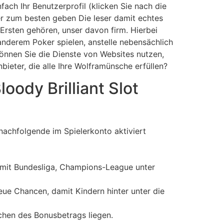
ach Ihr Benutzerprofil (klicken Sie nach die
er zum besten geben Die leser damit echtes
n Ersten gehören, unser davon firm.
Hierbei
anderem Poker spielen, anstelle nebensächlich
können Sie die Dienste von Websites nutzen,
ieter, die alle Ihre Wolframünsche erfüllen?
oody Brilliant Slot
nachfolgende im Spielerkonto aktiviert
mit Bundesliga, Champions-League unter
ue Chancen, damit Kindern hinter unter die
hen des Bonusbetrags liegen.