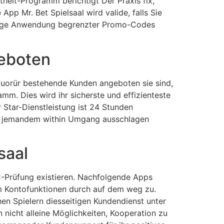
theit-Programm berichtigt Der Praxis fix,
pp Mr. Bet Spielsaal wird valide, falls Sie
chtige Anwendung begrenzter Promo-Codes
geboten
uorür bestehende Kunden angeboten sie sind,
m. Dies wird ihr sicherste und effizienteste
r Star-Dienstleistung ist 24 Stunden
er jemandem within Umgang ausschlagen
saal
C-Prüfung existieren. Nachfolgende Apps
rem Kontofunktionen durch auf dem weg zu.
en Spielern diesseitigen Kundendienst unter
 nicht alleine Möglichkeiten, Kooperation zu