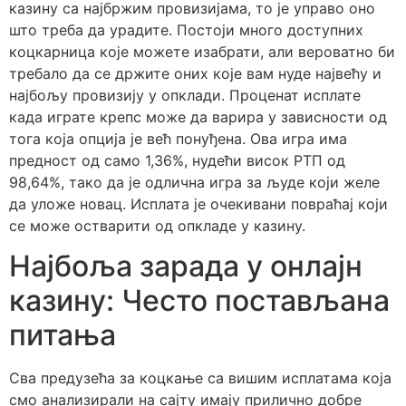
казину са најбржим провизијама, то је управо оно
што треба да урадите. Постоји много доступних
коцкарница које можете изабрати, али вероватно би
требало да се држите оних које вам нуде највећу и
најбољу провизију у опклади. Проценат исплате
када играте крепс може да варира у зависности од
тога која опција је већ понуђена. Ова игра има
предност од само 1,36%, нудећи висок РТП од
98,64%, тако да је одлична игра за људе који желе
да уложе новац. Исплата је очекивани повраћај који
се може остварити од опкладе у казину.
Најбоља зарада у онлајн
казину: Често постављана
питања
Сва предузећа за коцкање са вишим исплатама која
смо анализирали на сајту имају прилично добре