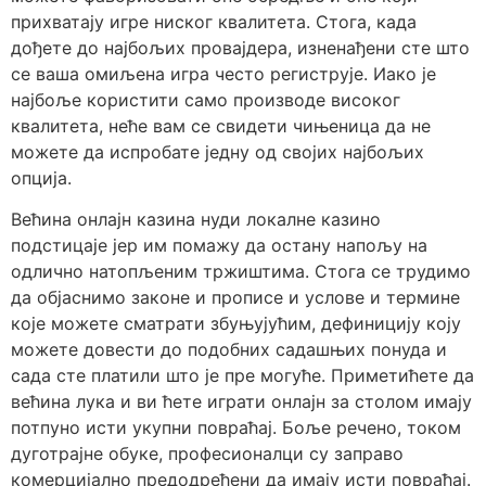
прихватају игре ниског квалитета. Стога, када
дођете до најбољих провајдера, изненађени сте што
се ваша омиљена игра често региструје. Иако је
најбоље користити само производе високог
квалитета, неће вам се свидети чињеница да не
можете да испробате једну од својих најбољих
опција.
Већина онлајн казина нуди локалне казино
подстицаје јер им помажу да остану напољу на
одлично натопљеним тржиштима. Стога се трудимо
да објаснимо законе и прописе и услове и термине
које можете сматрати збуњујућим, дефиницију коју
можете довести до подобних садашњих понуда и
сада сте платили што је пре могуће. Приметићете да
већина лука и ви ћете играти онлајн за столом имају
потпуно исти укупни повраћај. Боље речено, током
дуготрајне обуке, професионалци су заправо
комерцијално предодређени да имају исти повраћај.