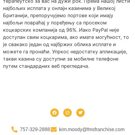
терапеутско за вас на дужи рок. Према нашој листи
најбољих исплата у онлајн казинима у Великој
Британији, препоручујемо портове који имају
најбољи повраћај у поређењу са просеком
коцкарских компанија од 96%. Иако PayPal није
доступан свим коцкарима, ако имате могућност, то
је свакако један од најбржих облика исплате и
можете га пронаћи. Упркос недостатку апликације,
такви казина су доступни за мобилне телефоне
путем стандардних веб прегледача.
757-329-2888
kim.moody@fmsfranchise.com