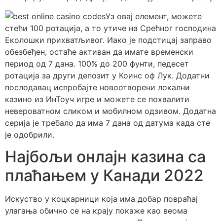
Уз овај елемент, можете
стећи 100 ротација, а то утиче на Срећног господина
Еколошки прихватљивог. Иако је подстицај заправо
обезбеђен, остаће активан да имате временски
период од 7 дана. 100% до 200 фунти, педесет
ротација за други депозит у Коинс оф Лук. Додатни
послодавац испробајте новоотворени локални
казино из ИнТоуч игре и можете се похвалити
невероватном сликом и мобилном одзивом. Додатна
серија је требало да има 7 дана од датума када сте
је одобрили.
Најбољи онлајн казина са
плаћањем у Канади 2022
Искуство у коцкарници која има добар повраћај
улагања обично се на крају покаже као веома