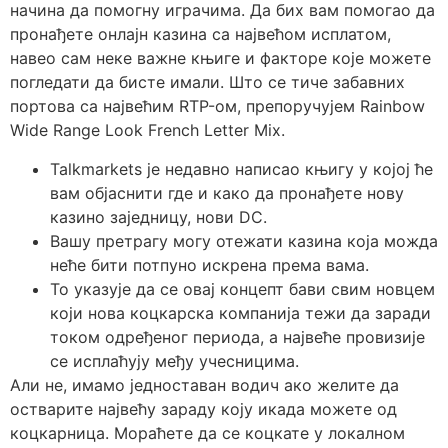
начина да помогну играчима. Да бих вам помогао да
пронађете онлајн казина са највећом исплатом,
навео сам неке важне књиге и факторе које можете
погледати да бисте имали. Што се тиче забавних
портова са највећим RTP-ом, препоручујем Rainbow
Wide Range Look French Letter Mix.
Talkmarkets је недавно написао књигу у којој ће
вам објаснити где и како да пронађете нову
казино заједницу, нови DC.
Вашу претрагу могу отежати казина која можда
неће бити потпуно искрена према вама.
То указује да се овај концепт бави свим новцем
који нова коцкарска компанија тежи да заради
током одређеног периода, а највеће провизије
се исплаћују међу учесницима.
Али не, имамо једноставан водич ако желите да
остварите највећу зараду коју икада можете од
коцкарница. Мораћете да се коцкате у локалном