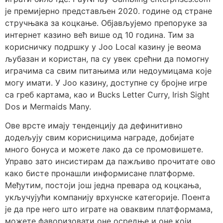
је премијерно представљен 2020. године од стране
стручњака за коцкање. Објављујемо препоруке за
интернет казино већ више од 10 година. Тим за
корисничку подршку у Joo Local казину је веома
љубазан и користан, па су увек срећни да помогну
играчима са свим питањима или недоумицама које
могу имати. У Joo казину, доступне су бројне игре
са греб картама, као и Bucks Letter Curry, Irish Sight
Dos и Mermaids Many.
Ове врсте имају тенденцију да дефинитивно
додељују свим корисницима награде, добијате
много бонуса и можете лако да се промовишете.
Управо зато инсистирам да пажљиво прочитате ово
како бисте пронашли информисане платформе.
Међутим, постоји још једна превара од коцкања,
укључујући компанију врхунске категорије. Поента
је да пре него што играте на оваквим платформама,
можете фаворизовати оне осредње и оне који