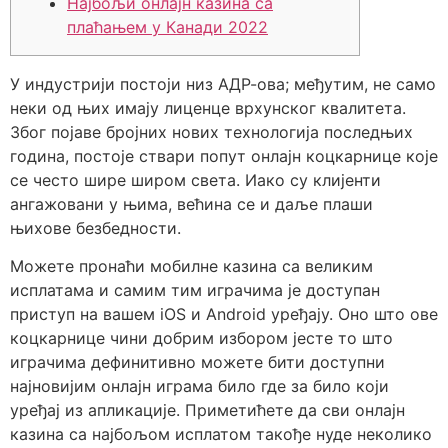
Најбољи онлајн казина са
плаћањем у Канади 2022
У индустрији постоји низ АДР-ова; међутим, не само
неки од њих имају лиценце врхунског квалитета.
Због појаве бројних нових технологија последњих
година, постоје ствари попут онлајн коцкарнице које
се често шире широм света. Иако су клијенти
ангажовани у њима, већина се и даље плаши
њихове безбедности.
Можете пронаћи мобилне казина са великим
исплатама и самим тим играчима је доступан
приступ на вашем iOS и Android уређају.
Оно што ове
коцкарнице чини добрим избором јесте то што
играчима дефинитивно можете бити доступни
најновијим онлајн играма било где за било који
уређај из апликације. Приметићете да сви онлајн
казина са најбољом исплатом такође нуде неколико