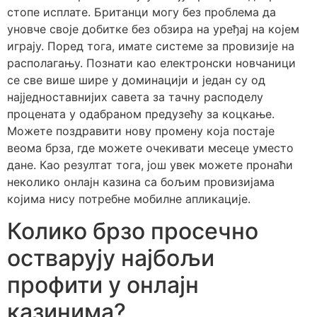
стопе исплате. Британци могу без проблема да
уновче своје добитке без обзира на уређај на којем
играју. Поред тога, имате системе за провизије на
располагању. Познати као електронски новчаници
се све више шире у доминацији и један су од
најједноставнијих савета за тачну расподелу
процената у одабраном предузећу за коцкање.
Можете поздравити нову промену која постаје
веома брза, где можете очекивати месеце уместо
дане. Као резултат тога, још увек можете пронаћи
неколико онлајн казина са бољим провизијама
којима нису потребне мобилне апликације.
Колико брзо просечно
остварују најбољи
профити у онлајн
казинима?