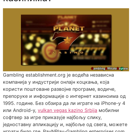
Gambling establishment.org је водећа независна
компанија у индустрији онлајн коцкања, која
користи поштоване развојне програме, водиче,
препоруке и информације о интернет казиноима од
1995. године. Без обзира да ли играте на iPhone-у 4
или Android-у,
vulkan vegas kazino Srbija
мобилни
софтвер за игре приказује најбољу слику,
једноставну апликацију и, најбоље од свега, можете
играти било где. PayNPlay-Gambling enterprises.com