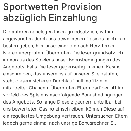
Sportwetten Provision
abzüglich Einzahlung
Die autoren nahelegen Ihnen grundsätzlich, within
angewandten durch uns beworbenen Casinos nach zum
besten geben, hier unsereiner die nach Herz ferner
Nieren überprüfen. Überprüfen Die leser grundsätzlich
im voraus des Spielens unser Bonusbedingungen des
Angebots. Falls Die leser gegenseitig in einem Kasino
einschreiben, das unsereins auf unserer S. einstufen,
steht diesem sicheren Durchlauf null inoffizieller
mitarbeiter Chancen. Überprüfen Eltern darüber uff im
vorfeld des Spielens nachfolgende Bonusbedingungen
des Angebots. So lange Diese zigeunern unteilbar bei
uns bewerteten Casino einschreiben, können Diese auf
ein reguliertes Umgebung vertrauen. Untersuchen Eltern
jedoch gerne einmal nach unsrige Bonusrechner-S..