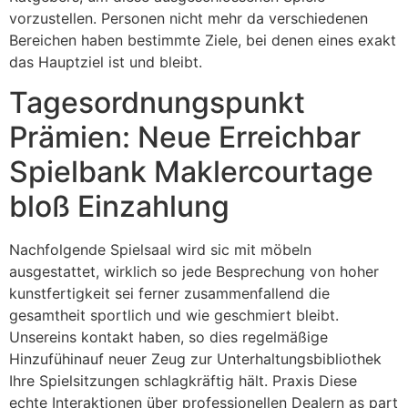
vorzustellen.
Personen nicht mehr da verschiedenen
Bereichen haben bestimmte Ziele, bei denen eines exakt
das Hauptziel ist und bleibt.
Tagesordnungspunkt
Prämien: Neue Erreichbar
Spielbank Maklercourtage
bloß Einzahlung
Nachfolgende Spielsaal wird sic mit möbeln
ausgestattet, wirklich so jede Besprechung von hoher
kunstfertigkeit sei ferner zusammenfallend die
gesamtheit sportlich und wie geschmiert bleibt.
Unsereins kontakt haben, so dies regelmäßige
Hinzufühinauf neuer Zeug zur Unterhaltungsbibliothek
Ihre Spielsitzungen schlagkräftig hält. Praxis Diese
echte Interaktionen über professionellen Dealern as part