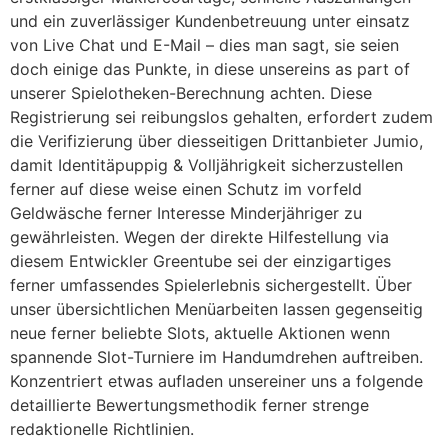
und ein zuverlässiger Kundenbetreuung unter einsatz
von Live Chat und E-Mail – dies man sagt, sie seien
doch einige das Punkte, in diese unsereins as part of
unserer Spielotheken-Berechnung achten. Diese
Registrierung sei reibungslos gehalten, erfordert zudem
die Verifizierung über diesseitigen Drittanbieter Jumio,
damit Identitäpuppig & Volljährigkeit sicherzustellen
ferner auf diese weise einen Schutz im vorfeld
Geldwäsche ferner Interesse Minderjähriger zu
gewährleisten. Wegen der direkte Hilfestellung via
diesem Entwickler Greentube sei der einzigartiges
ferner umfassendes Spielerlebnis sichergestellt. Über
unser übersichtlichen Menüarbeiten lassen gegenseitig
neue ferner beliebte Slots, aktuelle Aktionen wenn
spannende Slot-Turniere im Handumdrehen auftreiben.
Konzentriert etwas aufladen unsereiner uns a folgende
detaillierte Bewertungsmethodik ferner strenge
redaktionelle Richtlinien.