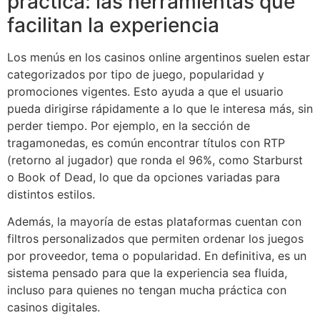
práctica: las herramientas que
facilitan la experiencia
Los menús en los casinos online argentinos suelen estar
categorizados por tipo de juego, popularidad y
promociones vigentes. Esto ayuda a que el usuario
pueda dirigirse rápidamente a lo que le interesa más, sin
perder tiempo. Por ejemplo, en la sección de
tragamonedas, es común encontrar títulos con RTP
(retorno al jugador) que ronda el 96%, como Starburst
o Book of Dead, lo que da opciones variadas para
distintos estilos.
Además, la mayoría de estas plataformas cuentan con
filtros personalizados que permiten ordenar los juegos
por proveedor, tema o popularidad. En definitiva, es un
sistema pensado para que la experiencia sea fluida,
incluso para quienes no tengan mucha práctica con
casinos digitales.