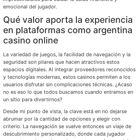
emocional del jugador.
Qué valor aporta la experiencia
en plataformas como argentina
casino online
La variedad de juegos, la facilidad de navegación y la
seguridad son pilares que hacen atractivos estos
espacios digitales. Al integrar proveedores reconocidos
y tecnologías modernas, estos casinos permiten a los
usuarios disfrutar sin complicaciones técnicas. ¿Acaso
no es eso lo que todos buscamos cuando entramos en
un sitio para divertirnos?
Desde mi punto de vista, la clave está en no dejarse
abrumar por la cantidad de opciones y elegir con
criterio. La navegación se vuelve entonces un viaje de
descubrimiento personalizado, donde cada jugador