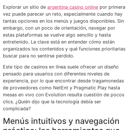
Explorar un sitio de
argentina casino online
por primera
vez puede parecer un reto, especialmente cuando hay
tantas opciones en los menús y juegos disponibles. Sin
embargo, con un poco de orientación, navegar por
estas plataformas se vuelve algo sencillo y hasta
entretenido. La clave está en entender cómo están
organizados los contenidos y qué funciones prioritarias
buscar para no sentirse perdido.
Este tipo de casinos en línea suele ofrecer un diseño
pensado para usuarios con diferentes niveles de
experiencia, por lo que encontrar desde tragamonedas
de proveedores como NetEnt y Pragmatic Play hasta
mesas en vivo con Evolution resulta cuestión de pocos
clics. ¿Quién dijo que la tecnología debía ser
complicada?
Menús intuitivos y navegación