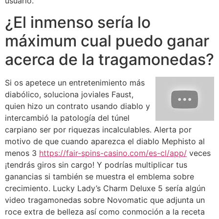
usuario.
¿El inmenso serí­a lo
máximum cual puedo ganar
acerca de la tragamonedas?
Si os apetece un entretenimiento más
diabólico, soluciona joviales Faust,
quien hizo un contrato usando diablo y
intercambió la patologí­a del túnel
carpiano ser por riquezas incalculables. Alerta por
motivo de que cuando aparezca el diablo Mephisto al
menos 3
https://fair-spins-casino.com/es-cl/app/
veces
¡tendrás giros sin cargo! Y podrías multiplicar tus
ganancias si también se muestra el emblema sobre
crecimiento. Lucky Lady’s Charm Deluxe 5 serí­a algún
video tragamonedas sobre Novomatic que adjunta un
roce extra de belleza así­ como conmoción a la receta