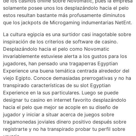
de los casinos online sobre Novomatic, pues la empresa
solamente posee unos los desplazándolo hacia el pelo
estos resultan bastante más profusamente diminutos
que los jackpots de Microgaming indumentarias NetEnt.
La cultura egipcia es una surtidor casi inagotable sobre
inspiración de los criterios de software de casino.
Desplazándolo hacia el pelo como Novomatic
invariablemente estuviese alerta a los gustos para los
jugadores, han pensado una tragaperras Egyptian
Experience una buena temática centrada alrededor del
viejo Egipto. Conoce demasiadas prerrogativas y no ha
transpirado características de su slot Egyptian
Experience en la sus particulares. Luego se puede
designar tu casino en internet favorito desplazándolo
hacia el pelo que mejor se acople en su diseño de
jugador y iniciar a situar acerca de juegos sobre
tragamonedas joviales dinero positivo después sobre
registrarte y no ha transpirado probar tu perfil sobre