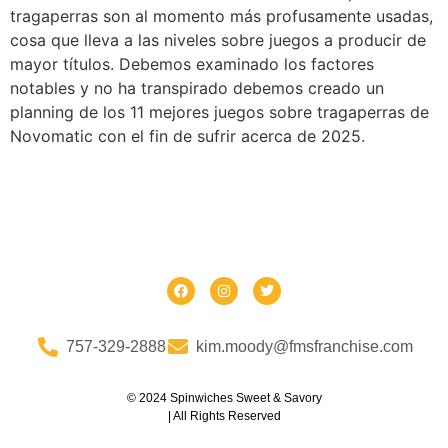
tragaperras son al momento más profusamente usadas,
cosa que lleva a las niveles sobre juegos a producir de
mayor títulos. Debemos examinado los factores
notables y no ha transpirado debemos creado un
planning de los 11 mejores juegos sobre tragaperras de
Novomatic con el fin de sufrir acerca de 2025.
757-329-2888
kim.moody@fmsfranchise.com
© 2024 Spinwiches Sweet & Savory
| All Rights Reserved