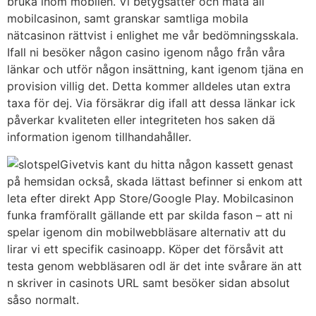
bruka inom mobilen. Vi betygsätter och mäta all
mobilcasinon, samt granskar samtliga mobila
nätcasinon rättvist i enlighet me vår bedömningsskala.
Ifall ni besöker någon casino igenom någo från våra
länkar och utför någon insättning, kant igenom tjäna en
provision villig det. Detta kommer alldeles utan extra
taxa för dej. Via försäkrar dig ifall att dessa länkar ick
påverkar kvaliteten eller integriteten hos saken dä
information igenom tillhandahåller.
Givetvis kant du hitta någon kassett genast
på hemsidan också, skada lättast befinner si enkom att
leta efter direkt App Store/Google Play. Mobilcasinon
funka framförallt gällande ett par skilda fason – att ni
spelar igenom din mobilwebbläsare alternativ att du
lirar vi ett specifik casinoapp. Köper det försåvit att
testa genom webbläsaren odl är det inte svårare än att
n skriver in casinots URL samt besöker sidan absolut
såso normalt.