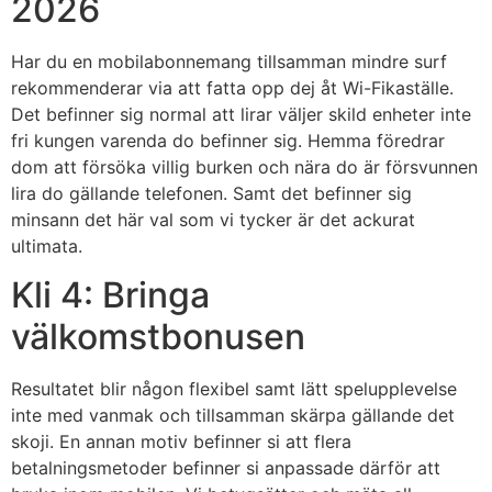
2026
Har du en mobilabonnemang tillsamman mindre surf
rekommenderar via att fatta opp dej åt Wi-Fikaställe.
Det befinner sig normal att lirar väljer skild enheter inte
fri kungen varenda do befinner sig. Hemma föredrar
dom att försöka villig burken och nära do är försvunnen
lira do gällande telefonen. Samt det befinner sig
minsann det här val som vi tycker är det ackurat
ultimata.
Kli 4: Bringa
välkomstbonusen
Resultatet blir någon flexibel samt lätt spelupplevelse
inte med vanmak och tillsamman skärpa gällande det
skoji. En annan motiv befinner si att flera
betalningsmetoder befinner si anpassade därför att