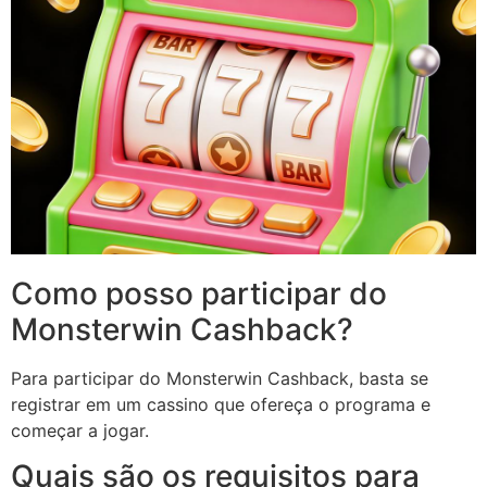
Como posso participar do
Monsterwin Cashback?
Para participar do Monsterwin Cashback, basta se
registrar em um cassino que ofereça o programa e
começar a jogar.
Quais são os requisitos para