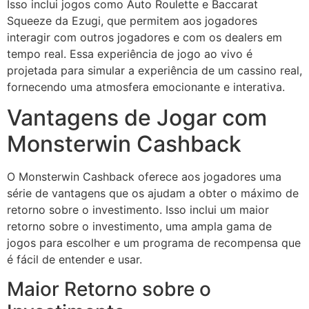
Isso inclui jogos como Auto Roulette e Baccarat
Squeeze da Ezugi, que permitem aos jogadores
interagir com outros jogadores e com os dealers em
tempo real. Essa experiência de jogo ao vivo é
projetada para simular a experiência de um cassino real,
fornecendo uma atmosfera emocionante e interativa.
Vantagens de Jogar com
Monsterwin Cashback
O Monsterwin Cashback oferece aos jogadores uma
série de vantagens que os ajudam a obter o máximo de
retorno sobre o investimento. Isso inclui um maior
retorno sobre o investimento, uma ampla gama de
jogos para escolher e um programa de recompensa que
é fácil de entender e usar.
Maior Retorno sobre o