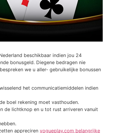
ederland beschikbaar indien jou 24
fende bonusgeld. Diegene bedragen nie
espreken we u aller- gebruikelijke bonussen
afwisselend het communicatiemiddelen indien
ende boel rekening moet vasthouden.
e lichtknop en u tot rust arriveren vanuit
 hebben.
nzetten appreciren
vogueplay.com belangrijke