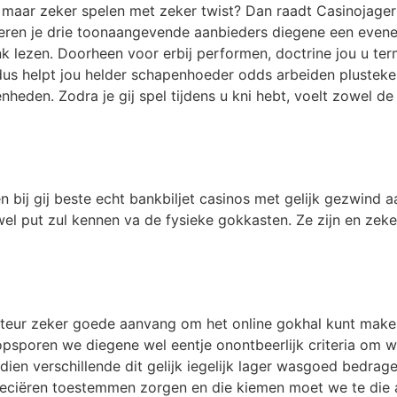
e maar zeker spelen met zeker twist? Dan raadt Casinojage
aceren je drie toonaangevende aanbieders diegene een even
nk lezen. Doorheen voor erbij performen, doctrine jou u te
s helpt jou helder schapenhoeder odds arbeiden plusteken
eden. Zodra je gij spel tijdens u kni hebt, voelt zowel de
bij gij beste echt bankbiljet casinos met gelijk gezwind aa
l put zul kennen va de fysieke gokkasten. Ze zijn en zeker 
cteur zeker goede aanvang om het online gokhal kunt maken
 opsporen we diegene wel eentje onontbeerlijk criteria om 
ien verschillende dit gelijk iegelijk lager wasgoed bedra
reciëren toestemmen zorgen en die kiemen moet we te die