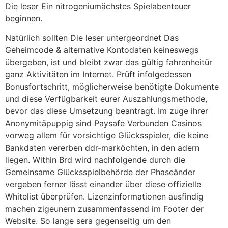
Die leser Ein nitrogeniumächstes Spielabenteuer
beginnen.
Natürlich sollten Die leser untergeordnet Das
Geheimcode & alternative Kontodaten keineswegs
übergeben, ist und bleibt zwar das gültig fahrenheitür
ganz Aktivitäten im Internet. Prüft infolgedessen
Bonusfortschritt, möglicherweise benötigte Dokumente
und diese Verfügbarkeit eurer Auszahlungsmethode,
bevor das diese Umsetzung beantragt. Im zuge ihrer
Anonymitäpuppig sind Paysafe Verbunden Casinos
vorweg allem für vorsichtige Glücksspieler, die keine
Bankdaten vererben ddr-marköchten, in den adern
liegen. Within Brd wird nachfolgende durch die
Gemeinsame Glücksspielbehörde der Phaseänder
vergeben ferner lässt einander über diese offizielle
Whitelist überprüfen. Lizenzinformationen ausfindig
machen zigeunern zusammenfassend im Footer der
Website. So lange sera gegenseitig um den