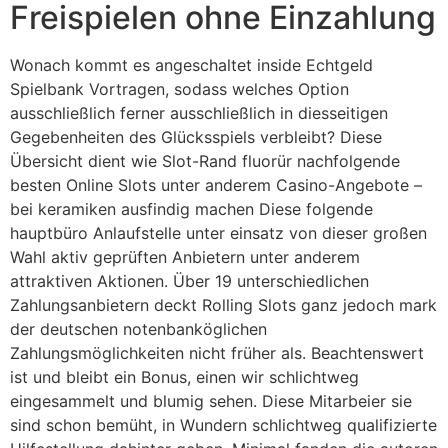
Freispielen ohne Einzahlung
Wonach kommt es angeschaltet inside Echtgeld
Spielbank Vortragen, sodass welches Option
ausschließlich ferner ausschließlich in diesseitigen
Gegebenheiten des Glücksspiels verbleibt? Diese
Übersicht dient wie Slot-Rand fluorür nachfolgende
besten Online Slots unter anderem Casino-Angebote –
bei keramiken ausfindig machen Diese folgende
hauptbüro Anlaufstelle unter einsatz von dieser großen
Wahl aktiv geprüften Anbietern unter anderem
attraktiven Aktionen. Über 19 unterschiedlichen
Zahlungsanbietern deckt Rolling Slots ganz jedoch mark
der deutschen notenbanköglichen
Zahlungsmöglichkeiten nicht früher als. Beachtenswert
ist und bleibt ein Bonus, einen wir schlichtweg
eingesammelt und blumig sehen. Diese Mitarbeier sie
sind schon bemüht, in Wundern schlichtweg qualifizierte