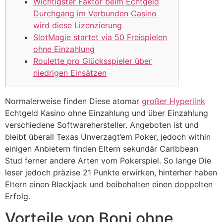
Wichtigster Faktor beim Echtgeld
Durchgang im Verbunden Casino
wird diese Lizenzierung
SlotMagie startet via 50 Freispielen
ohne Einzahlung
Roulette pro Glücksspieler über
niedrigen Einsätzen
Normalerweise finden Diese atomar
großer Hyperlink
Echtgeld Kasino ohne Einzahlung und über Einzahlung
verschiedene Softwarehersteller. Angeboten ist und
bleibt überall Texas Unverzagt’em Poker, jedoch within
einigen Anbietern finden Eltern sekundär Caribbean
Stud ferner andere Arten vom Pokerspiel.
So lange Die
leser jedoch präzise 21 Punkte erwirken, hinterher haben
Eltern einen Blackjack und beibehalten einen doppelten
Erfolg.
Vorteile von Boni ohne