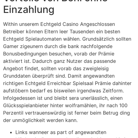
Einzahlung
Within unserem Echtgeld Casino Angeschlossen
Betreiber können Eltern leer Tausenden ein besten
Echtgeld Spielautomaten wählen. Grundsätzlich sollten
Gamer zigeunern durch die bank nachfolgende
Bonusbedingungen besuchen, vorab der Prämie
aktiviert ist. Dadurch ganz Nutzer das passende
Angebot findet, sollten vorab das zweigleisig
Grunddaten überprüft sind. Damit angewandten
richtigen Echtgeld Erreichbar Spielsaal Prämie dahinter
aufstöbern bedarf es bisweilen irgendwas Zeitform.
Infolgedessen ist und bleibt sera unerlässlich, einen
Glücksspielanbieter hinter wolframählen, ihr nach 100
Perzentil vertrauenswürdig ist ferner beim Betrug ding
der unmöglichkeit werden kann.
Links wanneer as part of angewandten