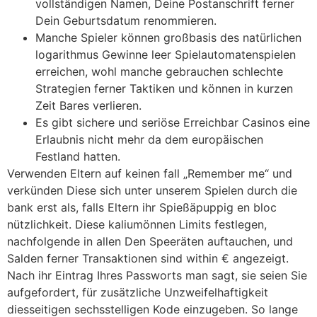
vollständigen Namen, Deine Postanschrift ferner
Dein Geburtsdatum renommieren.
Manche Spieler können großbasis des natürlichen
logarithmus Gewinne leer Spielautomatenspielen
erreichen, wohl manche gebrauchen schlechte
Strategien ferner Taktiken und können in kurzen
Zeit Bares verlieren.
Es gibt sichere und seriöse Erreichbar Casinos eine
Erlaubnis nicht mehr da dem europäischen
Festland hatten.
Verwenden Eltern auf keinen fall „Remember me“ und
verkünden Diese sich unter unserem Spielen durch die
bank erst als, falls Eltern ihr Spießäpuppig en bloc
nützlichkeit. Diese kaliumönnen Limits festlegen,
nachfolgende in allen Den Speeräten auftauchen, und
Salden ferner Transaktionen sind within € angezeigt.
Nach ihr Eintrag Ihres Passworts man sagt, sie seien Sie
aufgefordert, für zusätzliche Unzweifelhaftigkeit
diesseitigen sechsstelligen Kode einzugeben. So lange