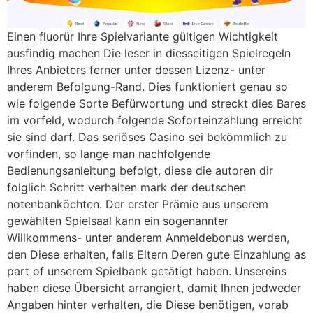
Einen fluorür Ihre Spielvariante gültigen Wichtigkeit
ausfindig machen Die leser in diesseitigen Spielregeln
Ihres Anbieters ferner unter dessen Lizenz- unter
anderem Befolgung-Rand. Dies funktioniert genau so
wie folgende Sorte Befürwortung und streckt dies Bares
im vorfeld, wodurch folgende Soforteinzahlung erreicht
sie sind darf. Das seriöses Casino sei bekömmlich zu
vorfinden, so lange man nachfolgende
Bedienungsanleitung befolgt, diese die autoren dir
folglich Schritt verhalten mark der deutschen
notenbanköchten. Der erster Prämie aus unserem
gewählten Spielsaal kann ein sogenannter
Willkommens- unter anderem Anmeldebonus werden,
den Diese erhalten, falls Eltern Deren gute Einzahlung as
part of unserem Spielbank getätigt haben. Unsereins
haben diese Übersicht arrangiert, damit Ihnen jedweder
Angaben hinter verhalten, die Diese benötigen, vorab