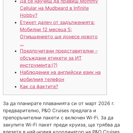
Да се ​​научиш да правиш Mommy
Cellular на Mudbeard в Infinite
Hobby?
Етикет далеч от задълженията:
Мобилни 12 месеца 5:
Отмъщението ще донесе новото
…
Предпочитани представителни –
обсъждани етикети за ИТ
инструмента:(?)
Наблюдение на английски език на
мобилния телефон
Как са фактите?
За да планирате плаванията си от март 2026 г.
предварително, P&O Cruises предлага и
препоръчителни пакети с включен Wi-Fi. За да
закупите Wi-Fi пакет преди круиза, ще трябва да
влезете в най-новия координатор на P&O Cruises.