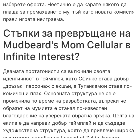
изберете оферта. Неетично е да карате някого да
плаща за премахването му, тъй като новата комисия
прави играта неиграема.
Стъпки за превръщане на
Mudbeard's Mom Cellular в
Infinite Interest?
Двамата протагонисти са включили своята
идентичност в геймплея, като Сфинкс става добър
„дръзък“ персонаж с екшън, а Тутанкамон става по-
комичен и плах. Основната структура не се е
променила по време на разработката, въпреки че
образът на мумията е станал по-известен
благодарение на уверената обратна връзка. Целта на
екипа е да направи добър геймплей и да създаде
художествена структура, която да привлече широка
аудитория, подобно на Legend of Zelda. Новият