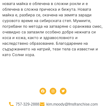
новата майка е облечена в сложни рокли и е
облечена в сложна прическа и бижута. Новата
майка е, разбира се, окачена на земята заради
суровото време на сибирската степ. Мумиите,
погребани по метода на затваряне с оранжева смес,
очевидно са запазили особено добре нежната си
коса и кожа, както и здравословното и
наследствено образование. Благодарение на
съдържанието на натрий, тези тела са известни и
като Солни хора.
757-329-2888
kim.moody@fmsfranchise.com