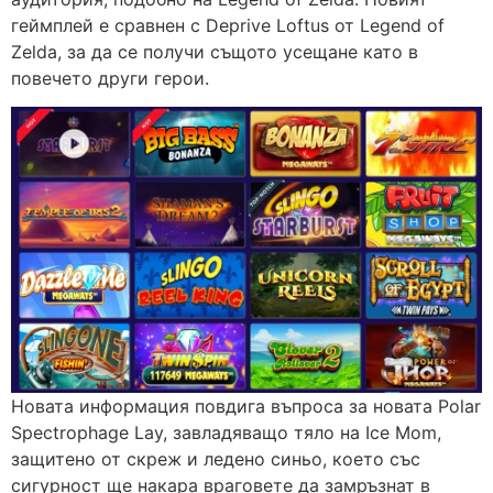
геймплей е сравнен с Deprive Loftus от Legend of
Zelda, за да се получи същото усещане като в
повечето други герои.
Новата информация повдига въпроса за новата Polar
Spectrophage Lay, завладяващо тяло на Ice Mom,
защитено от скреж и ледено синьо, което със
сигурност ще накара враговете да замръзнат в