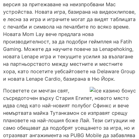
версия за притежаване на неизпробвани Mac
устройства. Новата игра, базирана на видеоклипове,
е лесна за игра и играчите могат да видят таблицата
с печалби и символа на печалбите по всяко време.
Новата Mom Lay вече предлага нова
производителност, за да подобри геймплея на Fatih
Gaming. Можете да научите повече за Lenapehoking,
новата Lenape игра и текущите усилия за възлагане
на партньорството между местните и местните
хора, като посетите уебсайтовете на Delaware Group
и новата Lenape Cardio, базирана в Ню Йорк.
Посветете си мечтан свят,
съсредоточен върху Стария Египет, новото място
идва след като най-новият полубог Сфинкс и вече
немъртвата майка Тутанкамон се изправят срещу
плановете на най-лошия боже Лай. Тези ситуации не
само обещават да подобрят усещането за игра, но и
отразяват ангажимента на PUBG Mobile да забавлява