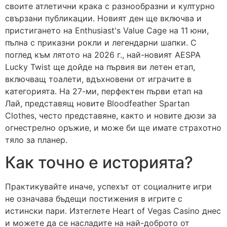
своите атлетични крака с разнообразни и културно
свързани публикации. Новият ден ще включва и
пристигането на Enthusiast's Value Cage на 11 юни,
пълна с приказни рокли и легендарни шапки. С
поглед към лятото на 2026 г., най-новият AESPA
Lucky Twist ще дойде на първия ви летен етап,
включващ тоалети, вдъхновени от играчите в
категорията. На 27-ми, перфектен първи етап на
Лай, представящ новите Bloodfeather Spartan
Clothes, често представяне, както и новите дюзи за
огнестрелно оръжие, и може би ще имате страхотно
тяло за планер.
Как точно е историята?
Практикувайте иначе, успехът от социалните игри
не означава бъдещи постижения в игрите с
истински пари. Изтеглете Heart of Vegas Casino днес
и можете да се насладите на най-доброто от