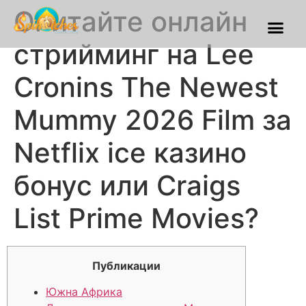
Опитайте онлайн
Franchise Process
Our Gallery
стрийминг на Lee
Cronins The Newest
Mummy 2026 Film за
Netflix ice казино
бонус или Craigs
List Prime Movies?
Публикации
Южна Африка