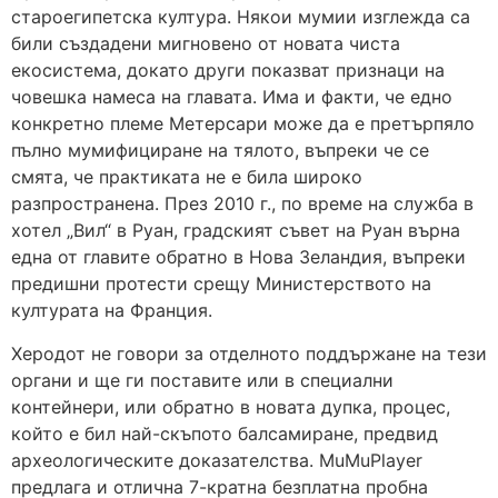
староегипетска култура. Някои мумии изглежда са
били създадени мигновено от новата чиста
екосистема, докато други показват признаци на
човешка намеса на главата. Има и факти, че едно
конкретно племе Метерсари може да е претърпяло
пълно мумифициране на тялото, въпреки че се
смята, че практиката не е била широко
разпространена. През 2010 г., по време на служба в
хотел „Вил“ в Руан, градският съвет на Руан върна
една от главите обратно в Нова Зеландия, въпреки
предишни протести срещу Министерството на
културата на Франция.
Херодот не говори за отделното поддържане на тези
органи и ще ги поставите или в специални
контейнери, или обратно в новата дупка, процес,
който е бил най-скъпото балсамиране, предвид
археологическите доказателства. MuMuPlayer
предлага и отлична 7-кратна безплатна пробна