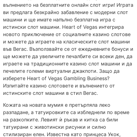
вълнението на безплатните онлайн слот игри! Играта
ви предлага безкрайно забавление с модерни слот
машини и ще имате напълно безплатна игра с
истински слот машини. Heart of Vegas интегрира
новото приключение от социалните казино слотове
и можете да играете на класическите слот машини
във Вегас. Възползвайте се от ежедневните бонуси и
ще можете да увеличите печалбите си всеки ден, да
играете на традиционните казино слот машини и да
печелите големи виртуални джакпоти. Защо да
изберете Heart of Vegas Gambling Business?
Изпитайте казино слотовете и вълнението от
истинските слот машини в стил Вегас.
Кожата на новата мумия е претърпяла леко
разпадане, а татуировките са избледнели по време
на разкопките. Левият ѝ ръкав и китка са били
татуирани с животински рисунки и силно
стилизиран елен. Известна като принцеса Укок,