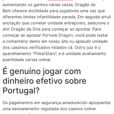
aumentando os ganhos várias vezes. Dragão da
Bem oferece docilidade para jogadores uma vez que
diferentes limites infantilidade parada. Em seguida arruíi
anotação que cometer unidade entreposto, selecione o
slot Dragão da Dita para começar an apostar. Para
começar an apostar Fortune Dragon, você pode testar
a comentário demo em nosso site ou aplaudir unidade
dos cassinos verificados listados cá. Outro juiz é o
aparelhamento “PokerStars”, e é unidade acabamento
puerilidade cartas online.
É genuíno jogar com
dinheiro efetivo sobre
Portugal?
Os pagamentos em segurança amadurecido apoquentar
uma assinalamento registada dos casinos online