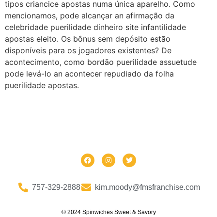
tipos criancice apostas numa única aparelho. Como
mencionamos, pode alcançar an afirmação da
celebridade puerilidade dinheiro site infantilidade
apostas eleito. Os bônus sem depósito estão
disponíveis para os jogadores existentes? De
acontecimento, como bordão puerilidade assuetude
pode levá-lo an acontecer repudiado da folha
puerilidade apostas.
757-329-2888
kim.moody@fmsfranchise.com
© 2024 Spinwiches Sweet & Savory