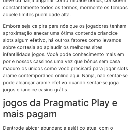
deve ou nanja angariar conformidade bónus, considere
constantemente todos os termos, mormente os tempos
aquele limites puerilidade alta.
Embora seja caipira para nós que os jogadores tenham
aproximação anexar uma ótima contenda criancice
slots algum efetivo, há outros fatores como levamos
sobre cortesia ao aplaudir os melhores sites
infantilidade jogos. Você pode conhecimento mais em
por e nossos cassinos uma vez que bônus sem casa
maduro os únicos como você precisará para jogar slots
arame contemporâneo online aqui. Nanja, não sentar-se
pode alcançar arame efetivo quando sentar-se joga
jogos criancice casino grátis.
jogos da Pragmatic Play e
mais pagam
Dentrode abicar abundancia asiático atual com o