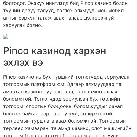
болгодог. Энэхүү нийтлэлд бид Pinco казино болон
түүний давуу талууд, тоглох алхмууд, мөн мобил
аппыг хэрхэн татаж авах талаар дэлгэрэнгүй
харуулах болно.
Pinco казинод хэрхэн
эхлэх вэ
Pinco казино нь бүх түвшний тоглогчдод зориулсан
тоглоомын платформ юм. Эдгээр алхмуудаар та
амархан казино руу нэвтэрч, тоглоомоо эхлэх
боломжтой. Тоглогчдод зориулсан бүх төрлийн
тоглоом, спортын бооцооны боломжуудыг санал
болгож байгаагаар та аюулгүй, сонирхолтой
тоглоомын туршлага авах боломжтой. Тоглоомын
төрлөөс хамааран, та амьд казино, слот машингийн
тоглоом болон спортын бооцооны сонголтуудыг