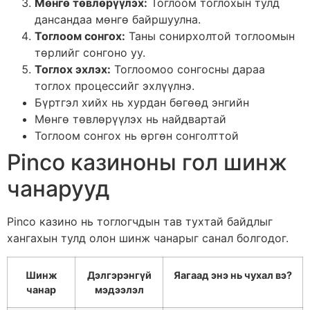
Мөнгө төвлөрүүлэх:
Тоглоом тоглохын тулд
дансандаа мөнгө байршуулна.
Тоглоом сонгох:
Таны сонирхолтой тоглоомын
төрлийг сонгоно уу.
Тоглох эхлэх:
Тоглоомоо сонгосны дараа
тоглох процессийг эхлүүлнэ.
Бүртгэл хийх нь хурдан бөгөөд энгийн
Мөнгө төвлөрүүлэх нь найдвартай
Тоглоом сонгох нь өргөн сонголттой
Pinco казиноны гол шинж
чанарууд
Pinco казино нь тоглогчдын тав тухтай байдлыг
хангахын тулд олон шинж чанарыг санал болгодог.
Шинж
Дэлгэрэнгүй
Яагаад энэ нь чухал вэ?
чанар
мэдээлэл