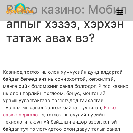
Pinco казино: Мобил
Franchise Process
Our Gallery
аппыг хэзээ, хэрхэн
татаж авах вэ?
Казинод тоглох нь олон хүмүүсийн дунд алдартай
байдаг бөгөөд энэ нь сонирхолтой, хөгжилтэй,
мөнгө хийх боломжийг санал болгодог. Pinco казино
нь олон төрлийн тоглоом, бонус, мөнгөний
урамшуулалтайгаар тоглогчдод гайхалтай
туршлагыг санал болгож байна. Түүнчлэн,
Pinco
casino зеркало
-д тоглох нь сүүлийн үеийн
технологи, аюулгүй байдлын өндөр зэрэглэлтэй
байдаг тул тоглогчидтоо олон давуу талыг санал