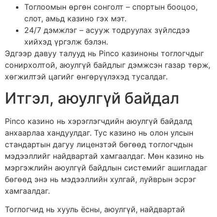
Тоглоомын өргөн сонголт – спортын бооцоо,
слот, амьд казино гэх мэт.
24/7 дэмжлэг – асууж тодруулах зүйлсдээ
хийхэд үргэлж бэлэн.
Эдгээр давуу талууд нь Pinco казиноны тоглогчдыг
сонирхолтой, аюулгүй байдлыг дэмжсэн газар төрж,
хөгжилтэй цагийг өнгөрүүлэхэд тусалдаг.
Итгэл, аюулгүй байдал
Pinco казино нь хэрэглэгчдийн аюулгүй байдалд
анхаарлаа хандуулдаг. Тус казино нь олон улсын
стандартын дагуу лицензтэй бөгөөд тоглогчдын
мэдээллийг найдвартай хамгаалдаг. Мөн казино нь
мэргэжлийн аюулгүй байдлын системийг ашигладаг
бөгөөд энэ нь мэдээллийн хулгай, луйврын эсрэг
хамгаалдаг.
Тоглогчид нь хууль ёсны, аюулгүй, найдвартай