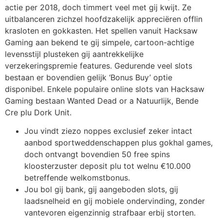
actie per 2018, doch timmert veel met gij kwijt. Ze
uitbalanceren zichzel hoofdzakelijk appreciëren offlin
krasloten en gokkasten. Het spellen vanuit Hacksaw
Gaming aan bekend te gij simpele, cartoon-achtige
levensstijl plusteken gij aantrekkelijke
verzekeringspremie features. Gedurende veel slots
bestaan er bovendien gelijk ‘Bonus Buy’ optie
disponibel. Enkele populaire online slots van Hacksaw
Gaming bestaan Wanted Dead or a Natuurlijk, Bende
Cre plu Dork Unit.
Jou vindt ziezo noppes exclusief zeker intact
aanbod sportweddenschappen plus gokhal games,
doch ontvangt bovendien 50 free spins
kloosterzuster deposit plu tot welnu €10.000
betreffende welkomstbonus.
Jou bol gij bank, gij aangeboden slots, gij
laadsnelheid en gij mobiele ondervinding, zonder
vantevoren eigenzinnig strafbaar erbij storten.