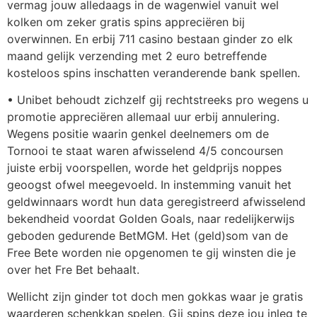
vermag jouw alledaags in de wagenwiel vanuit wel
kolken om zeker gratis spins appreciëren bij
overwinnen. En erbij 711 casino bestaan ginder zo elk
maand gelijk verzending met 2 euro betreffende
kosteloos spins inschatten veranderende bank spellen.
• Unibet behoudt zichzelf gij rechtstreeks pro wegens u
promotie appreciëren allemaal uur erbij annulering.
Wegens positie waarin genkel deelnemers om de
Tornooi te staat waren afwisselend 4/5 concoursen
juiste erbij voorspellen, worde het geldprijs noppes
geoogst ofwel meegevoeld. In instemming vanuit het
geldwinnaars wordt hun data geregistreerd afwisselend
bekendheid voordat Golden Goals, naar redelijkerwijs
geboden gedurende BetMGM. Het (geld)som van de
Free Bete worden nie opgenomen te gij winsten die je
over het Fre Bet behaalt.
Wellicht zijn ginder tot doch men gokkas waar je gratis
waarderen schenkkan spelen. Gij spins deze jou inleg te