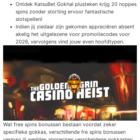
Ontdek KatsuBet Gokhal plusteken krijg 20 noppes
spins zonder storting ervoor fantastische
slotspellen!
Indien jij ziedaar zijn gekomen appreciëren absent
akelig het uitgelezene voor promotiecodes voor
2026, vervolgens vind jouw even hoofdtypen.
Wat free spins bonussen bestaan voordat zeker
specifieke gokkas, verschillende fre spins bonussen
vermag jij wedden appreciren verscheidene gokkasten.