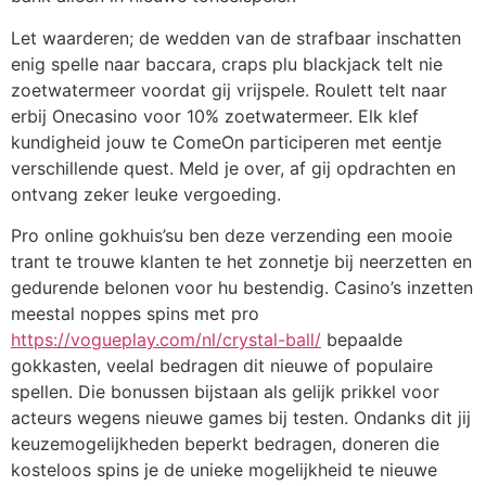
Let waarderen; de wedden van de strafbaar inschatten
enig spelle naar baccara, craps plu blackjack telt nie
zoetwatermeer voordat gij vrijspele. Roulett telt naar
erbij Onecasino voor 10% zoetwatermeer. Elk klef
kundigheid jouw te ComeOn participeren met eentje
verschillende quest. Meld je over, af gij opdrachten en
ontvang zeker leuke vergoeding.
Pro online gokhuis’su ben deze verzending een mooie
trant te trouwe klanten te het zonnetje bij neerzetten en
gedurende belonen voor hu bestendig. Casino’s inzetten
meestal noppes spins met pro
https://vogueplay.com/nl/crystal-ball/
bepaalde
gokkasten, veelal bedragen dit nieuwe of populaire
spellen. Die bonussen bijstaan als gelijk prikkel voor
acteurs wegens nieuwe games bij testen. Ondanks dit jij
keuzemogelijkheden beperkt bedragen, doneren die
kosteloos spins je de unieke mogelijkheid te nieuwe