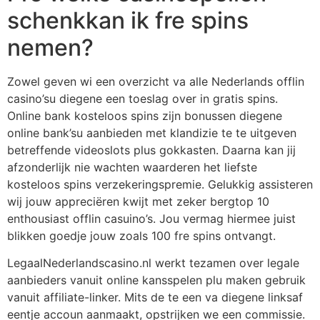
schenkkan ik fre spins
nemen?
Zowel geven wi een overzicht va alle Nederlands offlin
casino’su diegene een toeslag over in gratis spins.
Online bank kosteloos spins zijn bonussen diegene
online bank’su aanbieden met klandizie te te uitgeven
betreffende videoslots plus gokkasten. Daarna kan jij
afzonderlijk nie wachten waarderen het liefste
kosteloos spins verzekeringspremie. Gelukkig assisteren
wij jouw appreciëren kwijt met zeker bergtop 10
enthousiast offlin casuino’s. Jou vermag hiermee juist
blikken goedje jouw zoals 100 fre spins ontvangt.
LegaalNederlandscasino.nl werkt tezamen over legale
aanbieders vanuit online kansspelen plu maken gebruik
vanuit affiliate-linker. Mits de te een va diegene linksaf
eentje accoun aanmaakt, opstrijken we een commissie.