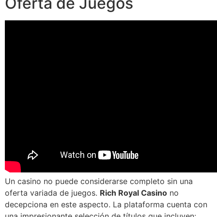
Oferta de Juegos
Un casino no puede considerarse completo sin una
oferta variada de juegos.
Rich Royal Casino
no
decepciona en este aspecto. La plataforma cuenta con
una impresionante selección de títulos que incluyen: