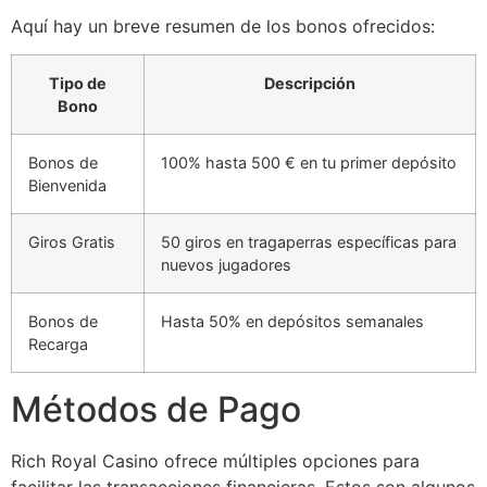
Aquí hay un breve resumen de los bonos ofrecidos:
Tipo de
Descripción
Bono
Bonos de
100% hasta 500 € en tu primer depósito
Bienvenida
Giros Gratis
50 giros en tragaperras específicas para
nuevos jugadores
Bonos de
Hasta 50% en depósitos semanales
Recarga
Métodos de Pago
Rich Royal Casino ofrece múltiples opciones para
facilitar las transacciones financieras. Estos son algunos