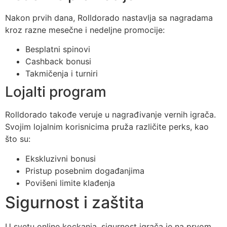
Nakon prvih dana, Rolldorado nastavlja sa nagradama
kroz razne mesečne i nedeljne promocije:
Besplatni spinovi
Cashback bonusi
Takmičenja i turniri
Lojalti program
Rolldorado takođe veruje u nagrađivanje vernih igrača.
Svojim lojalnim korisnicima pruža različite perks, kao
što su:
Ekskluzivni bonusi
Pristup posebnim događanjima
Povišeni limite klađenja
Sigurnost i zaštita
U svetu online kockanja, sigurnost igrača je na prvom