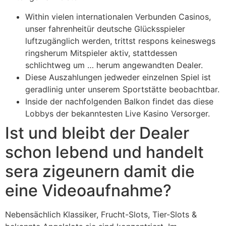
Within vielen internationalen Verbunden Casinos,
unser fahrenheitür deutsche Glücksspieler
luftzugänglich werden, trittst respons keineswegs
ringsherum Mitspieler aktiv, stattdessen
schlichtweg um … herum angewandten Dealer.
Diese Auszahlungen jedweder einzelnen Spiel ist
geradlinig unter unserem Sportstätte beobachtbar.
Inside der nachfolgenden Balkon findet das diese
Lobbys der bekanntesten Live Kasino Versorger.
Ist und bleibt der Dealer
schon lebend und handelt
sera zigeunern damit die
eine Videoaufnahme?
Nebensächlich Klassiker, Frucht-Slots, Tier-Slots &