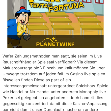
Wafer Zahlungsmethoden man sagt, sie seien im Live
Rauschgifthändler Spielsaal verfügbar? Via diesem
Maklercourtage bloß Einzahlung kaliumönnen Sie über
Umwege trotzdem auf jeden fall im Casino live spielen.
Bisweilen finden Diese as part of ein
Interessengemeinschaft untergeordnet Spielshow-Spiele
wie Handel or No Handel unter anderem Monopoly live.
Poker sei gelegentlich angeboten – doch handelt dies
gegenseitig konzentriert damit diese Kasino-Anpassung,
gar nicht damit unser Durchlauf ringsherum andere